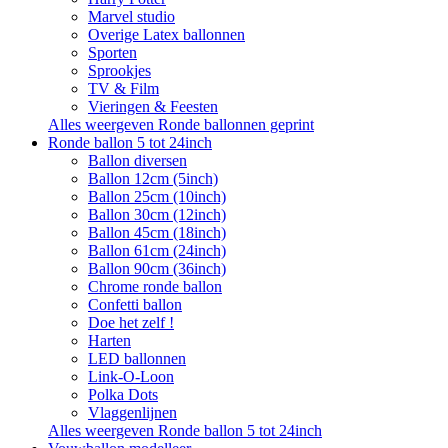
Marvel studio
Overige Latex ballonnen
Sporten
Sprookjes
TV & Film
Vieringen & Feesten
Alles weergeven Ronde ballonnen geprint
Ronde ballon 5 tot 24inch
Ballon diversen
Ballon 12cm (5inch)
Ballon 25cm (10inch)
Ballon 30cm (12inch)
Ballon 45cm (18inch)
Ballon 61cm (24inch)
Ballon 90cm (36inch)
Chrome ronde ballon
Confetti ballon
Doe het zelf !
Harten
LED ballonnen
Link-O-Loon
Polka Dots
Vlaggenlijnen
Alles weergeven Ronde ballon 5 tot 24inch