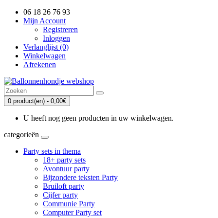
06 18 26 76 93
Mijn Account
Registreren
Inloggen
Verlanglijst (0)
Winkelwagen
Afrekenen
0 product(en) - 0,00€
U heeft nog geen producten in uw winkelwagen.
categorieën
Party sets in thema
18+ party sets
Avontuur party
Bijzondere teksten Party
Bruiloft party
Cijfer party
Communie Party
Computer Party set