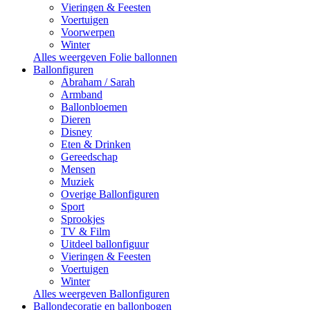
Vieringen & Feesten
Voertuigen
Voorwerpen
Winter
Alles weergeven Folie ballonnen
Ballonfiguren
Abraham / Sarah
Armband
Ballonbloemen
Dieren
Disney
Eten & Drinken
Gereedschap
Mensen
Muziek
Overige Ballonfiguren
Sport
Sprookjes
TV & Film
Uitdeel ballonfiguur
Vieringen & Feesten
Voertuigen
Winter
Alles weergeven Ballonfiguren
Ballondecoratie en ballonbogen