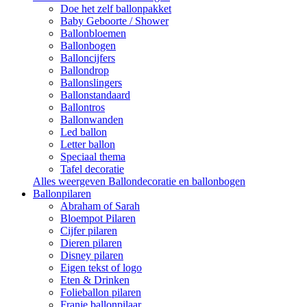
Doe het zelf ballonpakket
Baby Geboorte / Shower
Ballonbloemen
Ballonbogen
Balloncijfers
Ballondrop
Ballonslingers
Ballonstandaard
Ballontros
Ballonwanden
Led ballon
Letter ballon
Speciaal thema
Tafel decoratie
Alles weergeven Ballondecoratie en ballonbogen
Ballonpilaren
Abraham of Sarah
Bloempot Pilaren
Cijfer pilaren
Dieren pilaren
Disney pilaren
Eigen tekst of logo
Eten & Drinken
Folieballon pilaren
Franje ballonpilaar