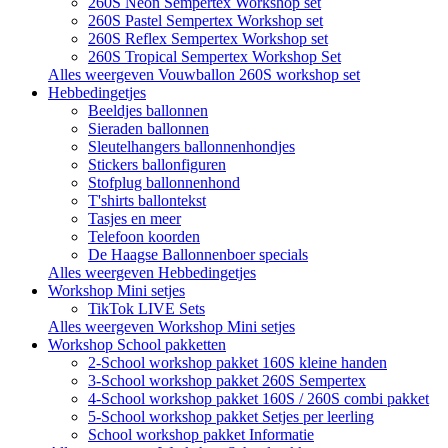
260S Neon Sempertex Workshop set
260S Pastel Sempertex Workshop set
260S Reflex Sempertex Workshop set
260S Tropical Sempertex Workshop Set
Alles weergeven Vouwballon 260S workshop set
Hebbedingetjes
Beeldjes ballonnen
Sieraden ballonnen
Sleutelhangers ballonnenhondjes
Stickers ballonfiguren
Stofplug ballonnenhond
T'shirts ballontekst
Tasjes en meer
Telefoon koorden
De Haagse Ballonnenboer specials
Alles weergeven Hebbedingetjes
Workshop Mini setjes
TikTok LIVE Sets
Alles weergeven Workshop Mini setjes
Workshop School pakketten
2-School workshop pakket 160S kleine handen
3-School workshop pakket 260S Sempertex
4-School workshop pakket 160S / 260S combi pakket
5-School workshop pakket Setjes per leerling
School workshop pakket Informatie