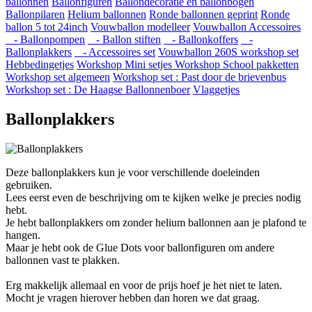
ballonnen
Ballonfiguren
Ballondecoratie en ballonbogen
Ballonpilaren
Helium ballonnen
Ronde ballonnen geprint
Ronde
ballon 5 tot 24inch
Vouwballon modelleer
Vouwballon Accessoires
- Ballonpompen
- Ballon stiften
- Ballonkoffers
-
Ballonplakkers
- Accessoires set
Vouwballon 260S workshop set
Hebbedingetjes
Workshop Mini setjes
Workshop School pakketten
Workshop set algemeen
Workshop set : Past door de brievenbus
Workshop set : De Haagse Ballonnenboer
Vlaggetjes
Ballonplakkers
Deze ballonplakkers kun je voor verschillende doeleinden
gebruiken.
Lees eerst even de beschrijving om te kijken welke je precies nodig
hebt.
Je hebt ballonplakkers om zonder helium ballonnen aan je plafond te
hangen.
Maar je hebt ook de Glue Dots voor ballonfiguren om andere
ballonnen vast te plakken.
Erg makkelijk allemaal en voor de prijs hoef je het niet te laten.
Mocht je vragen hierover hebben dan horen we dat graag.