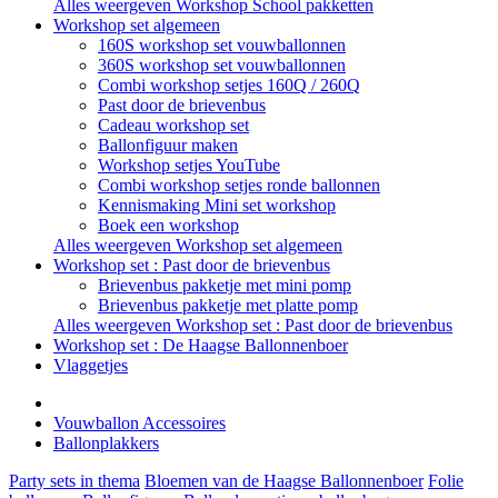
Alles weergeven Workshop School pakketten
Workshop set algemeen
160S workshop set vouwballonnen
360S workshop set vouwballonnen
Combi workshop setjes 160Q / 260Q
Past door de brievenbus
Cadeau workshop set
Ballonfiguur maken
Workshop setjes YouTube
Combi workshop setjes ronde ballonnen
Kennismaking Mini set workshop
Boek een workshop
Alles weergeven Workshop set algemeen
Workshop set : Past door de brievenbus
Brievenbus pakketje met mini pomp
Brievenbus pakketje met platte pomp
Alles weergeven Workshop set : Past door de brievenbus
Workshop set : De Haagse Ballonnenboer
Vlaggetjes
Vouwballon Accessoires
Ballonplakkers
Party sets in thema
Bloemen van de Haagse Ballonnenboer
Folie