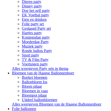
Dieren party
Disney party
Doe het zelf party
EK Voetbal party
Eten en drinken
Folie party set
Geslaagd Party set
Hartjes party
Koningsdag party
Moederdag Party
Muziek party
Ronde ballon Party
Sport party
TV & Film Party
Voertuigen party
Alles weergeven Party sets in thema
Bloemen van de Haagse Ballonnenboer
Boeket bloemen
Ballonbloem los
Bloem pilaar
Bloemen in vaas
Bloempot pilaar
Uitdeel ballonbloemen
Alles weergeven Bloemen van de Haagse Ballonnenboer
Folie ballonnen