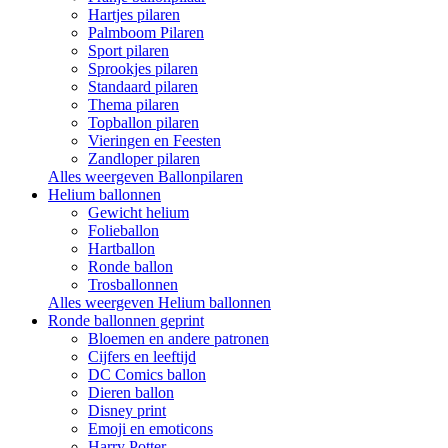
Hartjes pilaren
Palmboom Pilaren
Sport pilaren
Sprookjes pilaren
Standaard pilaren
Thema pilaren
Topballon pilaren
Vieringen en Feesten
Zandloper pilaren
Alles weergeven Ballonpilaren
Helium ballonnen
Gewicht helium
Folieballon
Hartballon
Ronde ballon
Trosballonnen
Alles weergeven Helium ballonnen
Ronde ballonnen geprint
Bloemen en andere patronen
Cijfers en leeftijd
DC Comics ballon
Dieren ballon
Disney print
Emoji en emoticons
Harry Potter