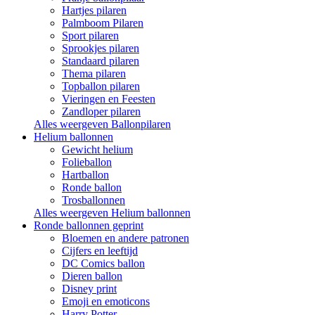
Hartjes pilaren
Palmboom Pilaren
Sport pilaren
Sprookjes pilaren
Standaard pilaren
Thema pilaren
Topballon pilaren
Vieringen en Feesten
Zandloper pilaren
Alles weergeven Ballonpilaren
Helium ballonnen
Gewicht helium
Folieballon
Hartballon
Ronde ballon
Trosballonnen
Alles weergeven Helium ballonnen
Ronde ballonnen geprint
Bloemen en andere patronen
Cijfers en leeftijd
DC Comics ballon
Dieren ballon
Disney print
Emoji en emoticons
Harry Potter