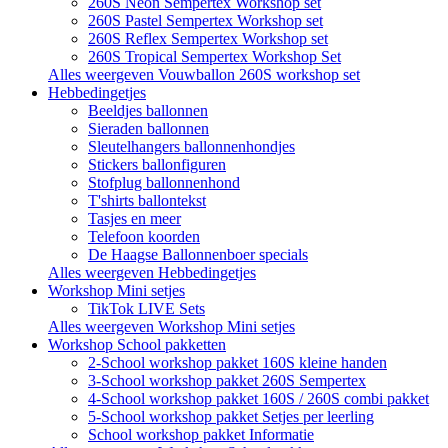
260S Neon Sempertex Workshop set
260S Pastel Sempertex Workshop set
260S Reflex Sempertex Workshop set
260S Tropical Sempertex Workshop Set
Alles weergeven Vouwballon 260S workshop set
Hebbedingetjes
Beeldjes ballonnen
Sieraden ballonnen
Sleutelhangers ballonnenhondjes
Stickers ballonfiguren
Stofplug ballonnenhond
T'shirts ballontekst
Tasjes en meer
Telefoon koorden
De Haagse Ballonnenboer specials
Alles weergeven Hebbedingetjes
Workshop Mini setjes
TikTok LIVE Sets
Alles weergeven Workshop Mini setjes
Workshop School pakketten
2-School workshop pakket 160S kleine handen
3-School workshop pakket 260S Sempertex
4-School workshop pakket 160S / 260S combi pakket
5-School workshop pakket Setjes per leerling
School workshop pakket Informatie