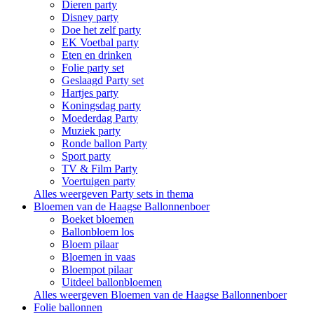
Dieren party
Disney party
Doe het zelf party
EK Voetbal party
Eten en drinken
Folie party set
Geslaagd Party set
Hartjes party
Koningsdag party
Moederdag Party
Muziek party
Ronde ballon Party
Sport party
TV & Film Party
Voertuigen party
Alles weergeven Party sets in thema
Bloemen van de Haagse Ballonnenboer
Boeket bloemen
Ballonbloem los
Bloem pilaar
Bloemen in vaas
Bloempot pilaar
Uitdeel ballonbloemen
Alles weergeven Bloemen van de Haagse Ballonnenboer
Folie ballonnen