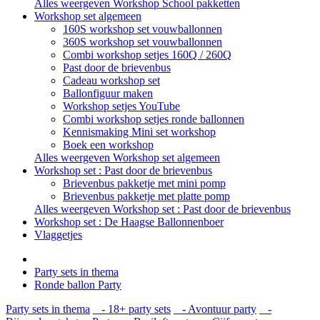
Alles weergeven Workshop School pakketten
Workshop set algemeen
160S workshop set vouwballonnen
360S workshop set vouwballonnen
Combi workshop setjes 160Q / 260Q
Past door de brievenbus
Cadeau workshop set
Ballonfiguur maken
Workshop setjes YouTube
Combi workshop setjes ronde ballonnen
Kennismaking Mini set workshop
Boek een workshop
Alles weergeven Workshop set algemeen
Workshop set : Past door de brievenbus
Brievenbus pakketje met mini pomp
Brievenbus pakketje met platte pomp
Alles weergeven Workshop set : Past door de brievenbus
Workshop set : De Haagse Ballonnenboer
Vlaggetjes
Party sets in thema
Ronde ballon Party
Party sets in thema
- 18+ party sets
- Avontuur party
-