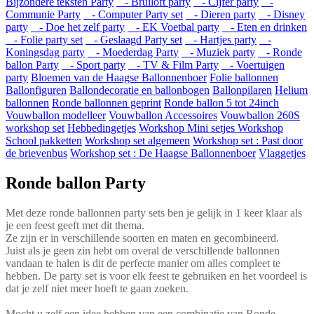
Bijzondere teksten Party
- Bruiloft party
- Cijfer party
-
Communie Party
- Computer Party set
- Dieren party
- Disney
party
- Doe het zelf party
- EK Voetbal party
- Eten en drinken
- Folie party set
- Geslaagd Party set
- Hartjes party
-
Koningsdag party
- Moederdag Party
- Muziek party
- Ronde
ballon Party
- Sport party
- TV & Film Party
- Voertuigen
party
Bloemen van de Haagse Ballonnenboer
Folie ballonnen
Ballonfiguren
Ballondecoratie en ballonbogen
Ballonpilaren
Helium
ballonnen
Ronde ballonnen geprint
Ronde ballon 5 tot 24inch
Vouwballon modelleer
Vouwballon Accessoires
Vouwballon 260S
workshop set
Hebbedingetjes
Workshop Mini setjes
Workshop
School pakketten
Workshop set algemeen
Workshop set : Past door
de brievenbus
Workshop set : De Haagse Ballonnenboer
Vlaggetjes
Ronde ballon Party
Met deze ronde ballonnen party sets ben je gelijk in 1 keer klaar als
je een feest geeft met dit thema.
Ze zijn er in verschillende soorten en maten en gecombineerd.
Juist als je geen zin hebt om overal de verschillende ballonnen
vandaan te halen is dit de perfecte manier om alles compleet te
hebben.
De party set is voor elk feest te gebruiken en het voordeel is
dat je zelf niet meer hoeft te gaan zoeken.
Mocht u zelf een idee hebben van een combinatie van Ronde