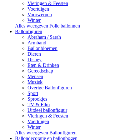
Vieringen & Feesten
Voertuigen
Voorwerpen
Winter
Alles weergeven Folie ballonnen
Ballonfiguren
Abraham / Sarah
Armband
Ballonbloemen
Dieren
Disney
Eten & Drinken
Gereedschap
Mensen
Muziek
Overige Ballonfiguren
Sport
Sprookjes
TV & Film
Uitdeel ballonfiguur
Vieringen & Feesten
Voertuigen
Winter
Alles weergeven Ballonfiguren
Ballondecoratie en ballonbogen