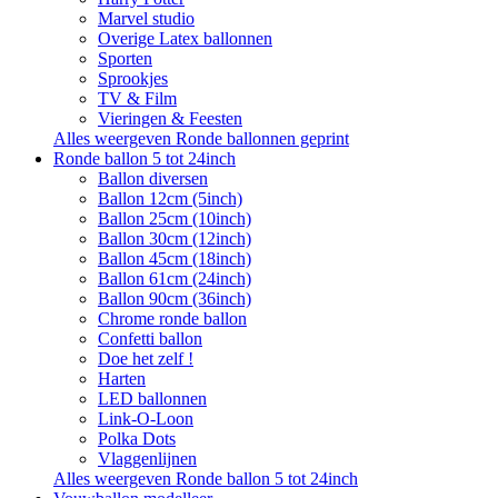
Marvel studio
Overige Latex ballonnen
Sporten
Sprookjes
TV & Film
Vieringen & Feesten
Alles weergeven Ronde ballonnen geprint
Ronde ballon 5 tot 24inch
Ballon diversen
Ballon 12cm (5inch)
Ballon 25cm (10inch)
Ballon 30cm (12inch)
Ballon 45cm (18inch)
Ballon 61cm (24inch)
Ballon 90cm (36inch)
Chrome ronde ballon
Confetti ballon
Doe het zelf !
Harten
LED ballonnen
Link-O-Loon
Polka Dots
Vlaggenlijnen
Alles weergeven Ronde ballon 5 tot 24inch