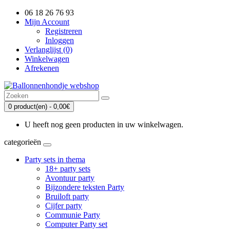
06 18 26 76 93
Mijn Account
Registreren
Inloggen
Verlanglijst (0)
Winkelwagen
Afrekenen
0 product(en) - 0,00€
U heeft nog geen producten in uw winkelwagen.
categorieën
Party sets in thema
18+ party sets
Avontuur party
Bijzondere teksten Party
Bruiloft party
Cijfer party
Communie Party
Computer Party set