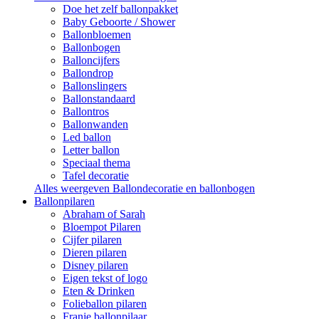
Doe het zelf ballonpakket
Baby Geboorte / Shower
Ballonbloemen
Ballonbogen
Balloncijfers
Ballondrop
Ballonslingers
Ballonstandaard
Ballontros
Ballonwanden
Led ballon
Letter ballon
Speciaal thema
Tafel decoratie
Alles weergeven Ballondecoratie en ballonbogen
Ballonpilaren
Abraham of Sarah
Bloempot Pilaren
Cijfer pilaren
Dieren pilaren
Disney pilaren
Eigen tekst of logo
Eten & Drinken
Folieballon pilaren
Franje ballonpilaar