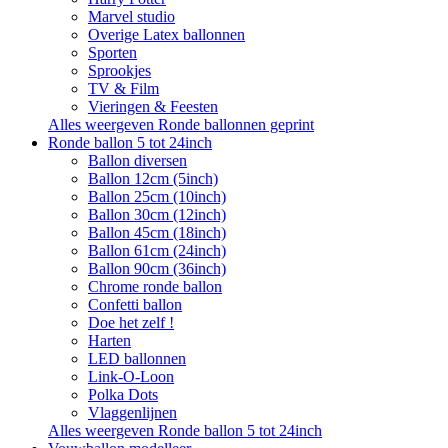
Marvel studio
Overige Latex ballonnen
Sporten
Sprookjes
TV & Film
Vieringen & Feesten
Alles weergeven Ronde ballonnen geprint
Ronde ballon 5 tot 24inch
Ballon diversen
Ballon 12cm (5inch)
Ballon 25cm (10inch)
Ballon 30cm (12inch)
Ballon 45cm (18inch)
Ballon 61cm (24inch)
Ballon 90cm (36inch)
Chrome ronde ballon
Confetti ballon
Doe het zelf !
Harten
LED ballonnen
Link-O-Loon
Polka Dots
Vlaggenlijnen
Alles weergeven Ronde ballon 5 tot 24inch