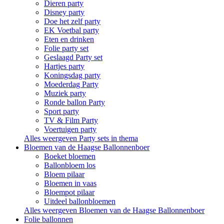
Dieren party
Disney party
Doe het zelf party
EK Voetbal party
Eten en drinken
Folie party set
Geslaagd Party set
Hartjes party
Koningsdag party
Moederdag Party
Muziek party
Ronde ballon Party
Sport party
TV & Film Party
Voertuigen party
Alles weergeven Party sets in thema
Bloemen van de Haagse Ballonnenboer
Boeket bloemen
Ballonbloem los
Bloem pilaar
Bloemen in vaas
Bloempot pilaar
Uitdeel ballonbloemen
Alles weergeven Bloemen van de Haagse Ballonnenboer
Folie ballonnen