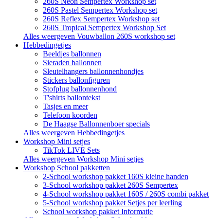
260S Neon Sempertex Workshop set
260S Pastel Sempertex Workshop set
260S Reflex Sempertex Workshop set
260S Tropical Sempertex Workshop Set
Alles weergeven Vouwballon 260S workshop set
Hebbedingetjes
Beeldjes ballonnen
Sieraden ballonnen
Sleutelhangers ballonnenhondjes
Stickers ballonfiguren
Stofplug ballonnenhond
T'shirts ballontekst
Tasjes en meer
Telefoon koorden
De Haagse Ballonnenboer specials
Alles weergeven Hebbedingetjes
Workshop Mini setjes
TikTok LIVE Sets
Alles weergeven Workshop Mini setjes
Workshop School pakketten
2-School workshop pakket 160S kleine handen
3-School workshop pakket 260S Sempertex
4-School workshop pakket 160S / 260S combi pakket
5-School workshop pakket Setjes per leerling
School workshop pakket Informatie