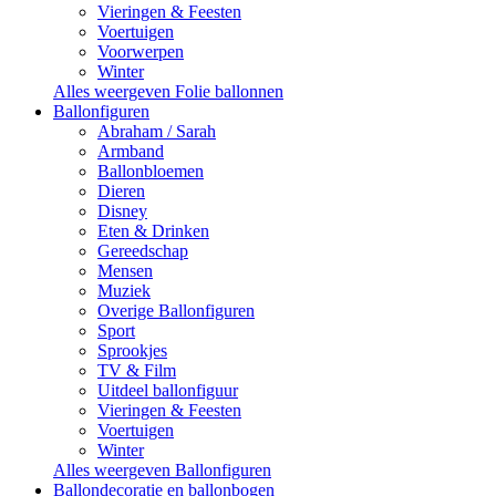
Vieringen & Feesten
Voertuigen
Voorwerpen
Winter
Alles weergeven Folie ballonnen
Ballonfiguren
Abraham / Sarah
Armband
Ballonbloemen
Dieren
Disney
Eten & Drinken
Gereedschap
Mensen
Muziek
Overige Ballonfiguren
Sport
Sprookjes
TV & Film
Uitdeel ballonfiguur
Vieringen & Feesten
Voertuigen
Winter
Alles weergeven Ballonfiguren
Ballondecoratie en ballonbogen