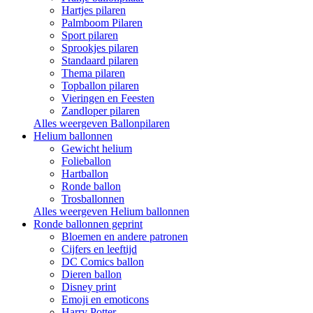
Hartjes pilaren
Palmboom Pilaren
Sport pilaren
Sprookjes pilaren
Standaard pilaren
Thema pilaren
Topballon pilaren
Vieringen en Feesten
Zandloper pilaren
Alles weergeven Ballonpilaren
Helium ballonnen
Gewicht helium
Folieballon
Hartballon
Ronde ballon
Trosballonnen
Alles weergeven Helium ballonnen
Ronde ballonnen geprint
Bloemen en andere patronen
Cijfers en leeftijd
DC Comics ballon
Dieren ballon
Disney print
Emoji en emoticons
Harry Potter