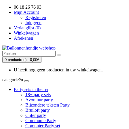
06 18 26 76 93
Mijn Account
Registreren
Inloggen
Verlanglijst (0)
Winkelwagen
Afrekenen
0 product(en) - 0,00€
U heeft nog geen producten in uw winkelwagen.
categorieën
Party sets in thema
18+ party sets
Avontuur party
Bijzondere teksten Party
Bruiloft party
Cijfer party
Communie Party
Computer Party set