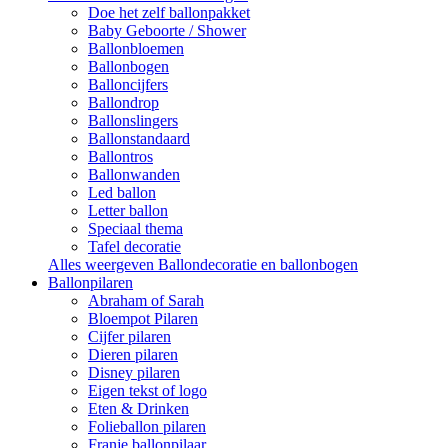
Doe het zelf ballonpakket
Baby Geboorte / Shower
Ballonbloemen
Ballonbogen
Balloncijfers
Ballondrop
Ballonslingers
Ballonstandaard
Ballontros
Ballonwanden
Led ballon
Letter ballon
Speciaal thema
Tafel decoratie
Alles weergeven Ballondecoratie en ballonbogen
Ballonpilaren
Abraham of Sarah
Bloempot Pilaren
Cijfer pilaren
Dieren pilaren
Disney pilaren
Eigen tekst of logo
Eten & Drinken
Folieballon pilaren
Franje ballonpilaar