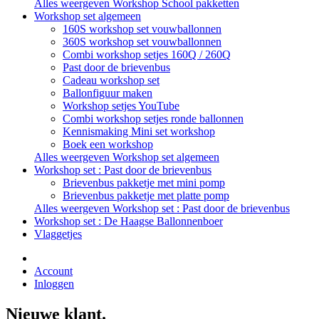
Alles weergeven Workshop School pakketten
Workshop set algemeen
160S workshop set vouwballonnen
360S workshop set vouwballonnen
Combi workshop setjes 160Q / 260Q
Past door de brievenbus
Cadeau workshop set
Ballonfiguur maken
Workshop setjes YouTube
Combi workshop setjes ronde ballonnen
Kennismaking Mini set workshop
Boek een workshop
Alles weergeven Workshop set algemeen
Workshop set : Past door de brievenbus
Brievenbus pakketje met mini pomp
Brievenbus pakketje met platte pomp
Alles weergeven Workshop set : Past door de brievenbus
Workshop set : De Haagse Ballonnenboer
Vlaggetjes
Account
Inloggen
Nieuwe klant.