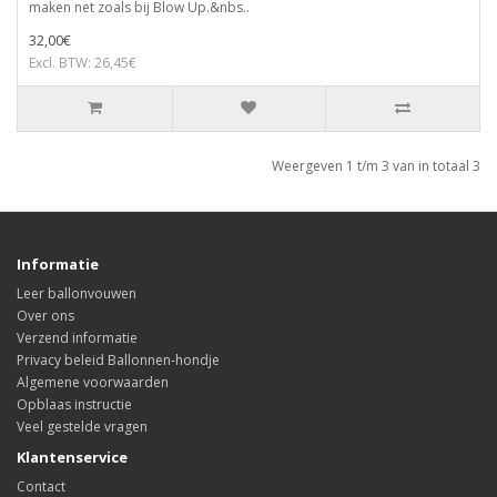
maken net zoals bij Blow Up.&nbs..
32,00€
Excl. BTW: 26,45€
Weergeven 1 t/m 3 van in totaal 3
Informatie
Leer ballonvouwen
Over ons
Verzend informatie
Privacy beleid Ballonnen-hondje
Algemene voorwaarden
Opblaas instructie
Veel gestelde vragen
Klantenservice
Contact