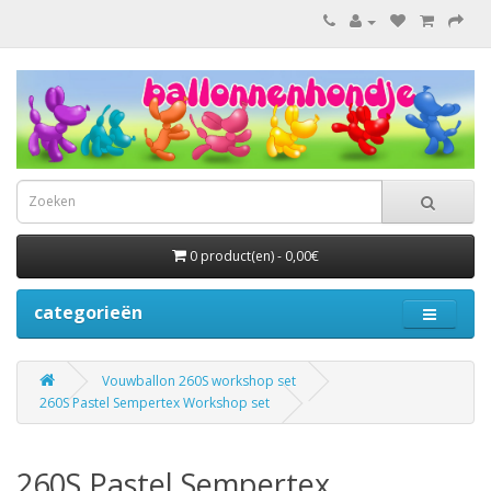
0 product(en) - 0,00€
categorieën
Vouwballon 260S workshop set
260S Pastel Sempertex Workshop set
260S Pastel Sempertex