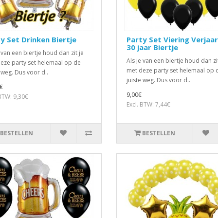
y Set Drinken Biertje
Party Set Viering Verjaa
30 jaar Biertje
 van een biertje houd dan zit je
Als je van een biertje houd dan zit
eze party set helemaal op de
met deze party set helemaal op 
e weg. Dus voor d..
juiste weg. Dus voor d..
€
9,00€
 BTW: 9,30€
Excl. BTW: 7,44€
BESTELLEN
BESTELLEN