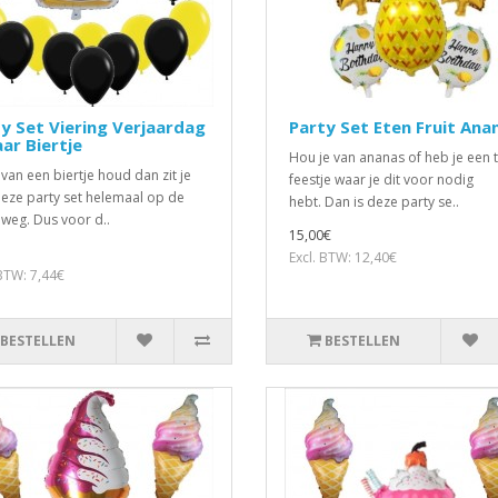
y Set Viering Verjaardag
Party Set Eten Fruit Ana
aar Biertje
Hou je van ananas of heb je een
 van een biertje houd dan zit je
feestje waar je dit voor nodig
eze party set helemaal op de
hebt. Dan is deze party se..
e weg. Dus voor d..
15,00€
Excl. BTW: 12,40€
 BTW: 7,44€
BESTELLEN
BESTELLEN