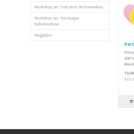
Workshop set : Past door de brievenbus
Workshop set : De Haagse
Ballonnenboer
Vlaggetjes
Part
Hou j
dan i
kleur
10,00
Excl.