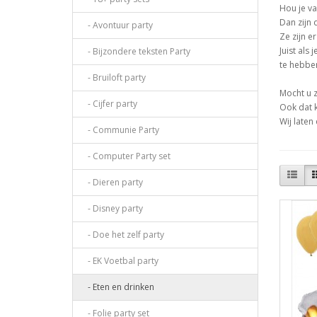
Hou je va
Dan zijn 
- Avontuur party
Ze zijn e
Juist als
- Bijzondere teksten Party
te hebbe
- Bruiloft party
Mocht u z
- Cijfer party
Ook dat k
Wij laten
- Communie Party
- Computer Party set
- Dieren party
- Disney party
- Doe het zelf party
- EK Voetbal party
- Eten en drinken
- Folie party set