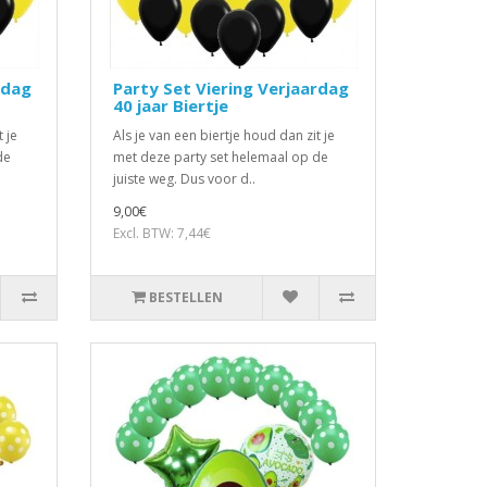
rdag
Party Set Viering Verjaardag
40 jaar Biertje
 je
Als je van een biertje houd dan zit je
de
met deze party set helemaal op de
juiste weg. Dus voor d..
9,00€
Excl. BTW: 7,44€
BESTELLEN