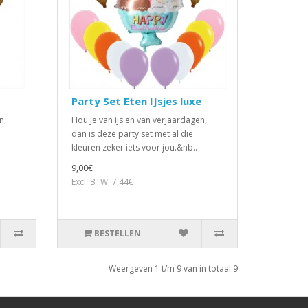
Party Set Eten IJsjes luxe
n,
Hou je van ijs en van verjaardagen,
dan is deze party set met al die
kleuren zeker iets voor jou.&nb..
9,00€
Excl. BTW: 7,44€
BESTELLEN
Weergeven 1 t/m 9 van in totaal 9