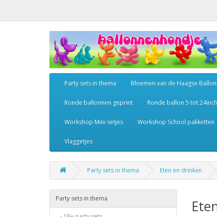
Party sets in thema
Bloemen van de Haagse Ballo
Ronde ballonnen geprint
Ronde ballon 5 tot 24inc
Workshop Mini setjes
Workshop School pakketten
Vlaggetjes
Party sets in thema
Eten en drinken
Party sets in thema
Eten
- 18+ party sets