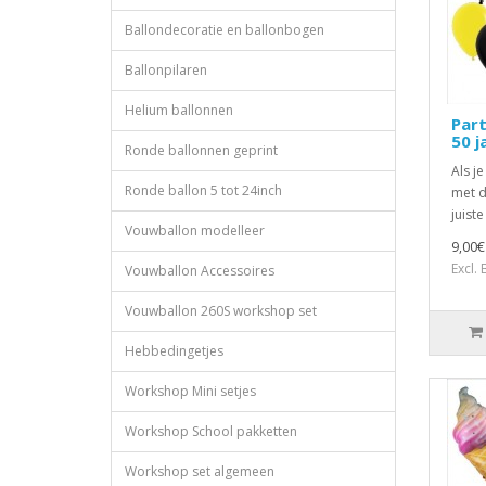
Ballondecoratie en ballonbogen
Ballonpilaren
Helium ballonnen
Part
50 j
Ronde ballonnen geprint
Als je
Ronde ballon 5 tot 24inch
met d
juist
Vouwballon modelleer
9,00€
Excl.
Vouwballon Accessoires
Vouwballon 260S workshop set
Hebbedingetjes
Workshop Mini setjes
Workshop School pakketten
Workshop set algemeen