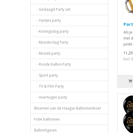
- Geslaagd Party set
- Hartjes party
Part
- Koningsdag party
Als je
met d
- Moederdag Party
juist
11,25
- Muziek party
Excl.
- Ronde ballon Party
- Sport party
- TV & Film Party
- Voertuigen party
Bloemen van de Haagse Ballonnenboer
Folie ballonnen
Ballonfiguren