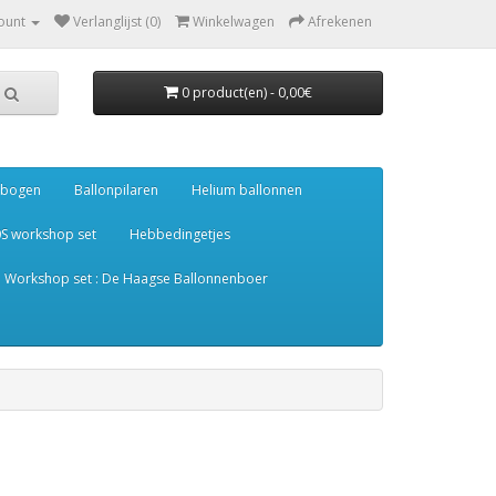
ount
Verlanglijst (0)
Winkelwagen
Afrekenen
0 product(en) - 0,00€
onbogen
Ballonpilaren
Helium ballonnen
S workshop set
Hebbedingetjes
Workshop set : De Haagse Ballonnenboer