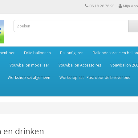
06 18 26 76 93
Mijn Acc
nnenboer
Folie ballonnen
Ballonfiguren
Ballondecoratie en ball
h
Vouwballon modelleer
Vouwballon Accessoires
Vouwballon 260
Workshop set algemeen
Workshop set : Past door de brievenbus
 en drinken