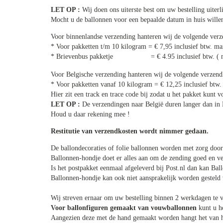
LET OP :
Wij doen ons uiterste best om uw bestelling uiter
Mocht u de ballonnen voor een bepaalde datum in huis will
Voor binnenlandse verzending hanteren wij de volgende verz
* Voor pakketten t/m 10 kilogram = € 7,95 inclusief btw. 
* Brievenbus pakketje = € 4.95 inclusief btw. ( met 
Voor Belgische verzending hanteren wij de volgende verzend
* Voor pakketten vanaf 10 kilogram = € 12,25 inclusief bt
Hier zit een track en trace code bij zodat u het pakket kunt v
LET OP :
De verzendingen naar België duren langer dan in 
Houd u daar rekening mee !
Restitutie van verzendkosten wordt nimmer gedaan.
De ballondecoraties of folie ballonnen worden met zorg door
Ballonnen-hondje doet er alles aan om de zending goed en ve
Is het postpakket eenmaal afgeleverd bij Post.nl dan kan Ba
Ballonnen-hondje kan ook niet aansprakelijk worden gesteld
Wij streven ernaar om uw bestelling binnen 2 werkdagen te 
Voor ballonfiguren gemaakt van vouwballonnen
kunt u h
Aangezien deze met de hand gemaakt worden hangt het van he