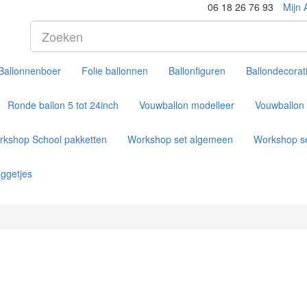
06 18 26 76 93
Mijn 
Ballonnenboer
Folie ballonnen
Ballonfiguren
Ballondecorat
Ronde ballon 5 tot 24inch
Vouwballon modelleer
Vouwballon 
rkshop School pakketten
Workshop set algemeen
Workshop se
aggetjes