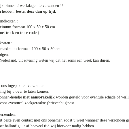
lijk binnen 2 werkdagen te verzenden !!
en hebben,
bestel deze dan op tijd.
endkosten :
maximum formaat 100 x 50 x 50 cm.
track en trace code ).
kosten :
w. maximum formaat 100 x 50 x 50 cm.
olgen.
Nederland, uit ervaring weten wij dat het soms een week kan duren.
 ons ingepakt en verzonden.
ilig bij u over te laten komen.
llonnen-hondje
niet aansprakelijk
worden gesteld voor eventule schade of verli
 voor eventueel zoekgeraakte (brievenbus)post.
verzenden.
et beste even contact met ons opnemen zodat u weet wanneer deze verzonden g
t ballonfiguur af hoeveel tijd wij hiervoor nodig hebben.