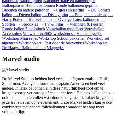
ballonnen
Ballonfiguren
Ballondecoratie en ballonbogen
Ballonpilaren
Helium ballonnen
Ronde ballonnen geprint
-
Bloemen en andere patronen
- Cijfers en leeftijd
- DC Comics
ballon
- Dieren ballon
- Disney print
- Emoji en emoticons
-
Harry Potter
- Marvel studio
- Overige Latex ballonnen
-
Sporten
- Sprookjes
- TV & Film
- Vieringen & Feesten
Ronde ballon 5 tot 24inch
Vouwballon modelleer
Vouwballon
Accessoires
Vouwballon 260S workshop set
Hebbedingetjes
Workshop Mini setjes
Workshop School pakketten
Workshop set
algemeen
Workshop set : Past door de brievenbus
Workshop set :
De Haagse Ballonnenboer
Vlaggetjes
Marvel studio
De Marvel Studio's hebben heel veel actie figuren zoals de Hulk,
Spiderman, Avengers, Iron man, Captain America en heel veel
andere. In latex ballonnen zijn deze natuurlijk heel cool om te
krijgen voor je verjaardag of een ander feest. De latex ballonnen zijn
ook met helium te vullen waardoor ze nog meer karakter krijgen als
je ze laat zweven op je evenement. Deze Marvel helden kun je ook
combineren met andere folieballonnen waardoor het nog meer
volume krijgt.