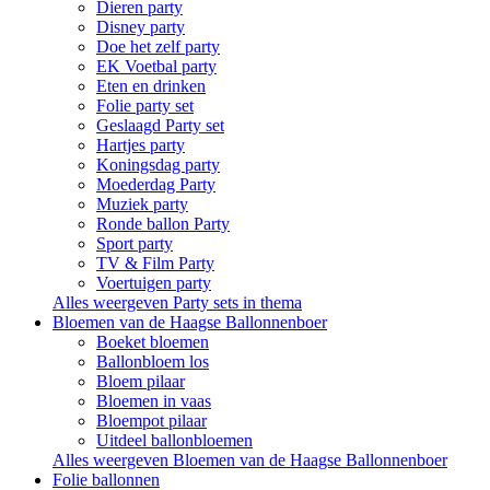
Dieren party
Disney party
Doe het zelf party
EK Voetbal party
Eten en drinken
Folie party set
Geslaagd Party set
Hartjes party
Koningsdag party
Moederdag Party
Muziek party
Ronde ballon Party
Sport party
TV & Film Party
Voertuigen party
Alles weergeven Party sets in thema
Bloemen van de Haagse Ballonnenboer
Boeket bloemen
Ballonbloem los
Bloem pilaar
Bloemen in vaas
Bloempot pilaar
Uitdeel ballonbloemen
Alles weergeven Bloemen van de Haagse Ballonnenboer
Folie ballonnen