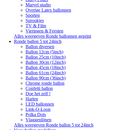
Marvel studio
Overige Latex ballonnen
Sporten
Sprookjes
TV & Film
Vieringen & Feesten
Alles weergeven Ronde ballonnen geprint
Ronde ballon 5 tot 24inch
Ballon diversen
Ballon 12cm (5inch)
Ballon 25cm (10inch)
Ballon 30cm (12inch)
Ballon 45cm (18inch)
Ballon 61cm (24inch)
Ballon 90cm (36inch)
Chrome ronde ballon
Confetti ballon
Doe het zelf !
Harten
LED ballonnen
Link-O-Loon
Polka Dots
Vlaggenlijnen
Alles weergeven Ronde ballon 5 tot 24inch