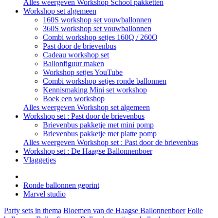
Alles weergeven Workshop School pakketten
Workshop set algemeen
160S workshop set vouwballonnen
360S workshop set vouwballonnen
Combi workshop setjes 160Q / 260Q
Past door de brievenbus
Cadeau workshop set
Ballonfiguur maken
Workshop setjes YouTube
Combi workshop setjes ronde ballonnen
Kennismaking Mini set workshop
Boek een workshop
Alles weergeven Workshop set algemeen
Workshop set : Past door de brievenbus
Brievenbus pakketje met mini pomp
Brievenbus pakketje met platte pomp
Alles weergeven Workshop set : Past door de brievenbus
Workshop set : De Haagse Ballonnenboer
Vlaggetjes
Ronde ballonnen geprint
Marvel studio
Party sets in thema
Bloemen van de Haagse Ballonnenboer
Folie