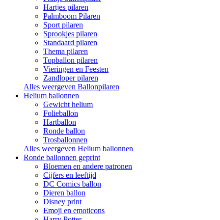
Hartjes pilaren
Palmboom Pilaren
Sport pilaren
Sprookjes pilaren
Standaard pilaren
Thema pilaren
Topballon pilaren
Vieringen en Feesten
Zandloper pilaren
Alles weergeven Ballonpilaren
Helium ballonnen
Gewicht helium
Folieballon
Hartballon
Ronde ballon
Trosballonnen
Alles weergeven Helium ballonnen
Ronde ballonnen geprint
Bloemen en andere patronen
Cijfers en leeftijd
DC Comics ballon
Dieren ballon
Disney print
Emoji en emoticons
Harry Potter