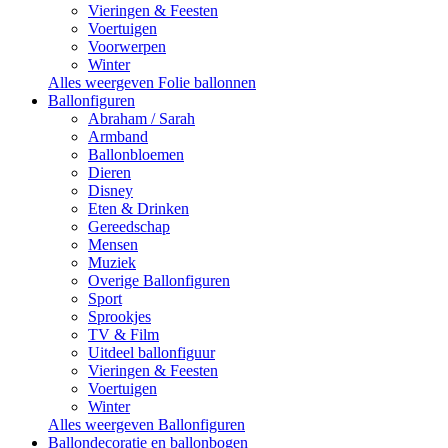
Vieringen & Feesten
Voertuigen
Voorwerpen
Winter
Alles weergeven Folie ballonnen
Ballonfiguren
Abraham / Sarah
Armband
Ballonbloemen
Dieren
Disney
Eten & Drinken
Gereedschap
Mensen
Muziek
Overige Ballonfiguren
Sport
Sprookjes
TV & Film
Uitdeel ballonfiguur
Vieringen & Feesten
Voertuigen
Winter
Alles weergeven Ballonfiguren
Ballondecoratie en ballonbogen