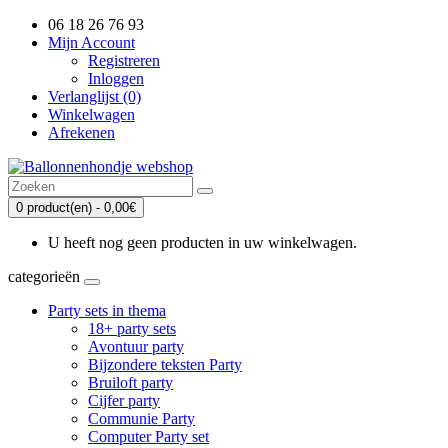
06 18 26 76 93
Mijn Account
Registreren
Inloggen
Verlanglijst (0)
Winkelwagen
Afrekenen
0 product(en) - 0,00€
U heeft nog geen producten in uw winkelwagen.
categorieën
Party sets in thema
18+ party sets
Avontuur party
Bijzondere teksten Party
Bruiloft party
Cijfer party
Communie Party
Computer Party set