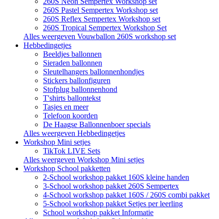
260S Neon Sempertex Workshop set
260S Pastel Sempertex Workshop set
260S Reflex Sempertex Workshop set
260S Tropical Sempertex Workshop Set
Alles weergeven Vouwballon 260S workshop set
Hebbedingetjes
Beeldjes ballonnen
Sieraden ballonnen
Sleutelhangers ballonnenhondjes
Stickers ballonfiguren
Stofplug ballonnenhond
T'shirts ballontekst
Tasjes en meer
Telefoon koorden
De Haagse Ballonnenboer specials
Alles weergeven Hebbedingetjes
Workshop Mini setjes
TikTok LIVE Sets
Alles weergeven Workshop Mini setjes
Workshop School pakketten
2-School workshop pakket 160S kleine handen
3-School workshop pakket 260S Sempertex
4-School workshop pakket 160S / 260S combi pakket
5-School workshop pakket Setjes per leerling
School workshop pakket Informatie