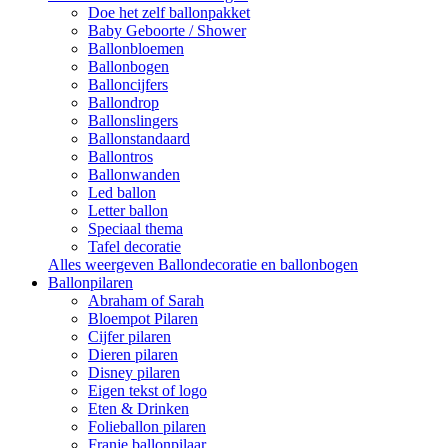
Doe het zelf ballonpakket
Baby Geboorte / Shower
Ballonbloemen
Ballonbogen
Balloncijfers
Ballondrop
Ballonslingers
Ballonstandaard
Ballontros
Ballonwanden
Led ballon
Letter ballon
Speciaal thema
Tafel decoratie
Alles weergeven Ballondecoratie en ballonbogen
Ballonpilaren
Abraham of Sarah
Bloempot Pilaren
Cijfer pilaren
Dieren pilaren
Disney pilaren
Eigen tekst of logo
Eten & Drinken
Folieballon pilaren
Franje ballonpilaar