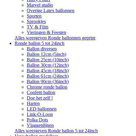
Marvel studio
Overige Latex ballonnen
Sporten
Sprookjes
TV & Film
Vieringen & Feesten
Alles weergeven Ronde ballonnen geprint
Ronde ballon 5 tot 24inch
Ballon diversen
Ballon 12cm (5inch)
Ballon 25cm (10inch)
Ballon 30cm (12inch)
Ballon 45cm (18inch)
Ballon 61cm (24inch)
Ballon 90cm (36inch)
Chrome ronde ballon
Confetti ballon
Doe het zelf !
Harten
LED ballonnen
Link-O-Loon
Polka Dots
Vlaggenlijnen
Alles weergeven Ronde ballon 5 tot 24inch