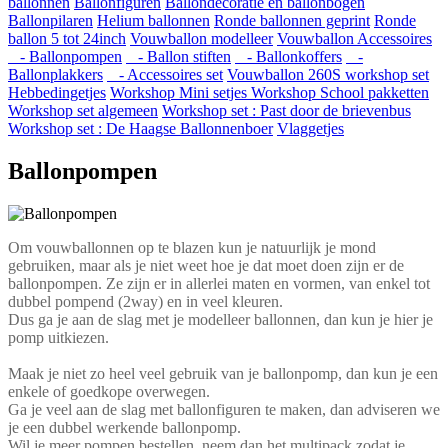
ballonnen
Ballonfiguren
Ballondecoratie en ballonbogen
Ballonpilaren
Helium ballonnen
Ronde ballonnen geprint
Ronde
ballon 5 tot 24inch
Vouwballon modelleer
Vouwballon Accessoires
- Ballonpompen
- Ballon stiften
- Ballonkoffers
-
Ballonplakkers
- Accessoires set
Vouwballon 260S workshop set
Hebbedingetjes
Workshop Mini setjes
Workshop School pakketten
Workshop set algemeen
Workshop set : Past door de brievenbus
Workshop set : De Haagse Ballonnenboer
Vlaggetjes
Ballonpompen
Om vouwballonnen op te blazen kun je natuurlijk je mond
gebruiken, maar als je niet weet hoe je dat moet doen zijn er de
ballonpompen. Ze zijn er in allerlei maten en vormen, van enkel tot
dubbel pompend (2way) en in veel kleuren.
Dus ga je aan de slag met je modelleer ballonnen, dan kun je hier je
pomp uitkiezen.
Maak je niet zo heel veel gebruik van je ballonpomp, dan kun je een
enkele of goedkope overwegen.
Ga je veel aan de slag met ballonfiguren te maken, dan adviseren we
je een dubbel werkende ballonpomp.
Wil je meer pompen bestellen, neem dan het multipack zodat je