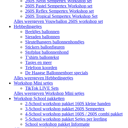
260S Neon Sempertex Workshop set
260S Pastel Sempertex Workshop set
260S Reflex Sempertex Workshop set
260S Tropical Sempertex Workshop Set
Alles weergeven Vouwballon 260S workshop set
Hebbedingetjes
Beeldjes ballonnen
Sieraden ballonnen
Sleutelhangers ballonnenhondjes
Stickers ballonfiguren
Stofplug ballonnenhond
T'shirts ballontekst
Tasjes en meer
Telefoon koorden
De Haagse Ballonnenboer specials
Alles weergeven Hebbedingetjes
Workshop Mini setjes
TikTok LIVE Sets
Alles weergeven Workshop Mini setjes
Workshop School pakketten
2-School workshop pakket 160S kleine handen
3-School workshop pakket 260S Sempertex
4-School workshop pakket 160S / 260S combi pakket
5-School workshop pakket Setjes per leerling
School workshop pakket Informatie