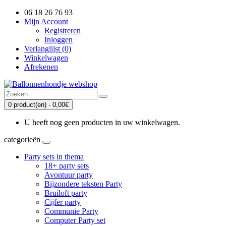
06 18 26 76 93
Mijn Account
Registreren
Inloggen
Verlanglijst (0)
Winkelwagen
Afrekenen
0 product(en) - 0,00€
U heeft nog geen producten in uw winkelwagen.
categorieën
Party sets in thema
18+ party sets
Avontuur party
Bijzondere teksten Party
Bruiloft party
Cijfer party
Communie Party
Computer Party set