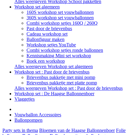
Alles weergeven Workshop School pakketten
Workshop set algemeen
160S workshop set vouwballonnen
360S workshop set vouwballonnen
Combi workshop setjes 160Q / 260Q
Past door de brievenbus
Cadeau workshop set
Ballonfiguur maken
Workshop setjes YouTube
Combi workshop setjes ronde ballonnen
Kennismaking Mini set workshop
Boek een workshop
Alles weergeven Workshop set algemeen
Workshop set : Past door de brievenbus
Brievenbus pakketje met mini pomp
Brievenbus pakketje met platte pomp
Alles weergeven Workshop set : Past door de brievenbus
Workshop set : De Haagse Ballonnenboer
Vlaggetjes
Vouwballon Accessoires
Ballonpompen
Party sets in thema
Bloemen van de Haagse Ballonnenboer
Folie