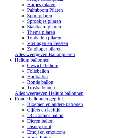
Hartjes pilaren
Palmboom Pilaren
Sport pilaren
Sprookjes pilaren
Standaard pilaren
Thema pilaren
Topballon pilaren
Vieringen en Feesten
Zandloper pilaren
Alles weergeven Ballonpilaren
Helium ballonnen
Gewicht helium
Folieballon
Hartballon
Ronde ballon
Trosballonnen
Alles weergeven Helium ballonnen
Ronde ballonnen geprint
Bloemen en andere patronen
Cijfers en leeftijd
DC Comics ballon
Dieren ballon
Disney print
Emoji en emoticons
Harry Potter