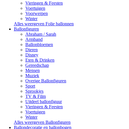
Vieringen & Feesten
Voertuigen
Voorwerpen
Winter
Alles weergeven Folie ballonnen
Ballonfiguren
Abraham / Sarah
Armband
Ballonbloemen
Dieren
Disney
Eten & Drinken
Gereedschap
Mensen
Muziek
Overige Ballonfiguren
Sport
Sprookjes
TV & Film
Uitdeel ballonfiguur
Vieringen & Feesten
Voertuigen
Winter
Alles weergeven Ballonfiguren
Ballondecoratie en ballonbogen