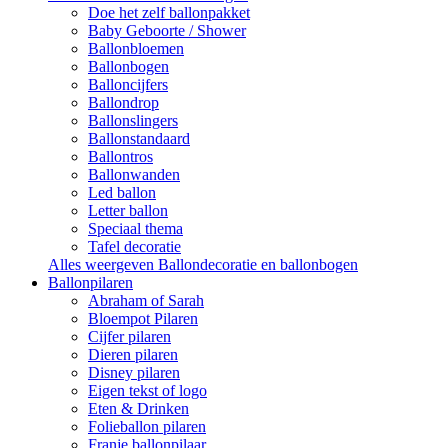
Doe het zelf ballonpakket
Baby Geboorte / Shower
Ballonbloemen
Ballonbogen
Balloncijfers
Ballondrop
Ballonslingers
Ballonstandaard
Ballontros
Ballonwanden
Led ballon
Letter ballon
Speciaal thema
Tafel decoratie
Alles weergeven Ballondecoratie en ballonbogen
Ballonpilaren
Abraham of Sarah
Bloempot Pilaren
Cijfer pilaren
Dieren pilaren
Disney pilaren
Eigen tekst of logo
Eten & Drinken
Folieballon pilaren
Franje ballonpilaar