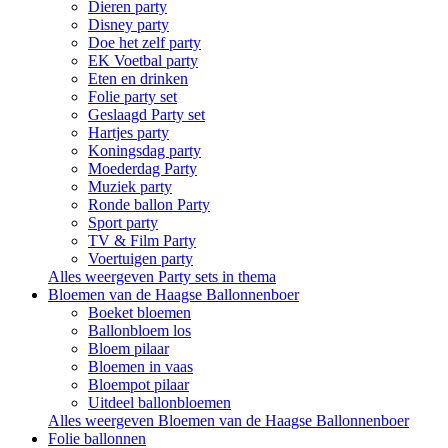
Dieren party
Disney party
Doe het zelf party
EK Voetbal party
Eten en drinken
Folie party set
Geslaagd Party set
Hartjes party
Koningsdag party
Moederdag Party
Muziek party
Ronde ballon Party
Sport party
TV & Film Party
Voertuigen party
Alles weergeven Party sets in thema
Bloemen van de Haagse Ballonnenboer
Boeket bloemen
Ballonbloem los
Bloem pilaar
Bloemen in vaas
Bloempot pilaar
Uitdeel ballonbloemen
Alles weergeven Bloemen van de Haagse Ballonnenboer
Folie ballonnen