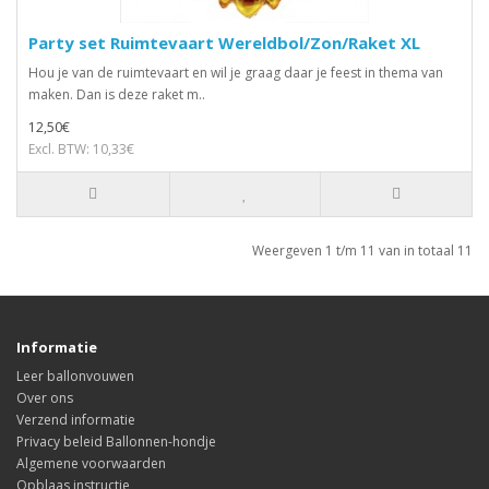
Party set Ruimtevaart Wereldbol/Zon/Raket XL
Hou je van de ruimtevaart en wil je graag daar je feest in thema van
maken. Dan is deze raket m..
12,50€
Excl. BTW: 10,33€
Weergeven 1 t/m 11 van in totaal 11
Informatie
Leer ballonvouwen
Over ons
Verzend informatie
Privacy beleid Ballonnen-hondje
Algemene voorwaarden
Opblaas instructie