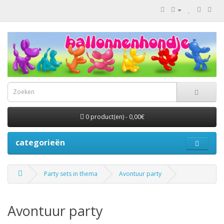
0 product(en) - 0,00€
categorieën
Party sets in thema
Avontuur party
Avontuur party