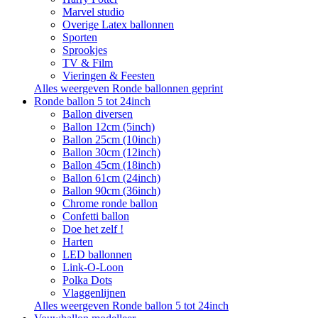
Marvel studio
Overige Latex ballonnen
Sporten
Sprookjes
TV & Film
Vieringen & Feesten
Alles weergeven Ronde ballonnen geprint
Ronde ballon 5 tot 24inch
Ballon diversen
Ballon 12cm (5inch)
Ballon 25cm (10inch)
Ballon 30cm (12inch)
Ballon 45cm (18inch)
Ballon 61cm (24inch)
Ballon 90cm (36inch)
Chrome ronde ballon
Confetti ballon
Doe het zelf !
Harten
LED ballonnen
Link-O-Loon
Polka Dots
Vlaggenlijnen
Alles weergeven Ronde ballon 5 tot 24inch