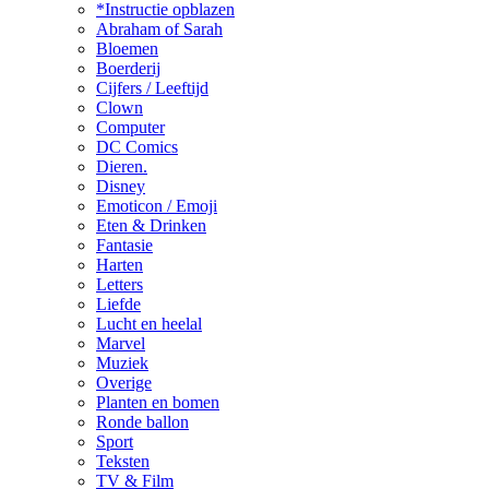
*Instructie opblazen
Abraham of Sarah
Bloemen
Boerderij
Cijfers / Leeftijd
Clown
Computer
DC Comics
Dieren.
Disney
Emoticon / Emoji
Eten & Drinken
Fantasie
Harten
Letters
Liefde
Lucht en heelal
Marvel
Muziek
Overige
Planten en bomen
Ronde ballon
Sport
Teksten
TV & Film