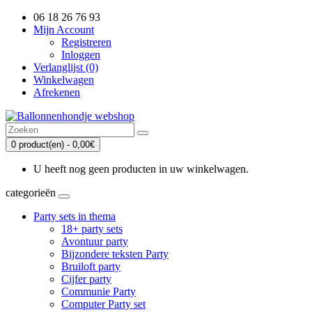
06 18 26 76 93
Mijn Account
Registreren
Inloggen
Verlanglijst (0)
Winkelwagen
Afrekenen
0 product(en) - 0,00€
U heeft nog geen producten in uw winkelwagen.
categorieën
Party sets in thema
18+ party sets
Avontuur party
Bijzondere teksten Party
Bruiloft party
Cijfer party
Communie Party
Computer Party set