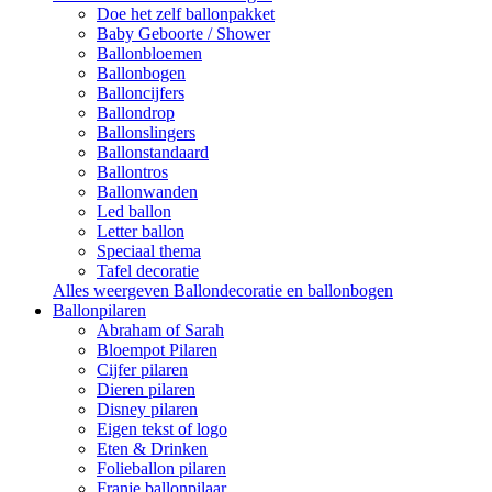
Doe het zelf ballonpakket
Baby Geboorte / Shower
Ballonbloemen
Ballonbogen
Balloncijfers
Ballondrop
Ballonslingers
Ballonstandaard
Ballontros
Ballonwanden
Led ballon
Letter ballon
Speciaal thema
Tafel decoratie
Alles weergeven Ballondecoratie en ballonbogen
Ballonpilaren
Abraham of Sarah
Bloempot Pilaren
Cijfer pilaren
Dieren pilaren
Disney pilaren
Eigen tekst of logo
Eten & Drinken
Folieballon pilaren
Franje ballonpilaar