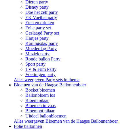
Dieren party
Disney party
Doe het zelf party
EK Voetbal party
Eten en drinken
Folie party set
Geslaagd Party set
Hartjes party
Koningsdag party
Moederdag Party
Muziek party
Ronde ballon Party
Sport party
TV & Film Party
Voertuigen party
Alles weergeven Party sets in thema
Bloemen van de Haagse Ballonnenboer
Boeket bloemen
Ballonbloem los
Bloem pilaar
Bloemen in vaas
Bloempot pilaar
Uitdeel ballonbloemen
Alles weergeven Bloemen van de Haagse Ballonnenboer
Folie ballonnen