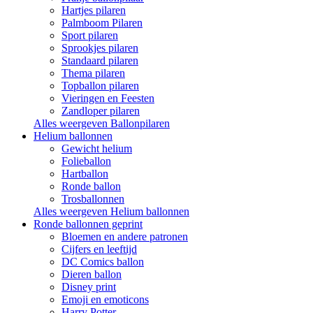
Hartjes pilaren
Palmboom Pilaren
Sport pilaren
Sprookjes pilaren
Standaard pilaren
Thema pilaren
Topballon pilaren
Vieringen en Feesten
Zandloper pilaren
Alles weergeven Ballonpilaren
Helium ballonnen
Gewicht helium
Folieballon
Hartballon
Ronde ballon
Trosballonnen
Alles weergeven Helium ballonnen
Ronde ballonnen geprint
Bloemen en andere patronen
Cijfers en leeftijd
DC Comics ballon
Dieren ballon
Disney print
Emoji en emoticons
Harry Potter