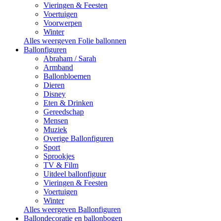
Vieringen & Feesten
Voertuigen
Voorwerpen
Winter
Alles weergeven Folie ballonnen
Ballonfiguren
Abraham / Sarah
Armband
Ballonbloemen
Dieren
Disney
Eten & Drinken
Gereedschap
Mensen
Muziek
Overige Ballonfiguren
Sport
Sprookjes
TV & Film
Uitdeel ballonfiguur
Vieringen & Feesten
Voertuigen
Winter
Alles weergeven Ballonfiguren
Ballondecoratie en ballonbogen