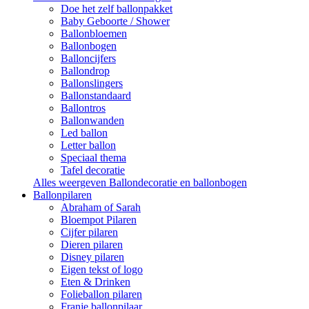
Doe het zelf ballonpakket
Baby Geboorte / Shower
Ballonbloemen
Ballonbogen
Balloncijfers
Ballondrop
Ballonslingers
Ballonstandaard
Ballontros
Ballonwanden
Led ballon
Letter ballon
Speciaal thema
Tafel decoratie
Alles weergeven Ballondecoratie en ballonbogen
Ballonpilaren
Abraham of Sarah
Bloempot Pilaren
Cijfer pilaren
Dieren pilaren
Disney pilaren
Eigen tekst of logo
Eten & Drinken
Folieballon pilaren
Franje ballonpilaar