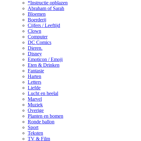
*Instructie opblazen
Abraham of Sarah
Bloemen
Boerderij
Cijfers / Leeftijd
Clown
Computer
DC Comics
Dieren.
Disney
Emoticon / Emoji
Eten & Drinken
Fantasie
Harten
Letters
Liefde
Lucht en heelal
Marvel
Muziek
Overige
Planten en bomen
Ronde ballon
Sport
Teksten
TV & Film