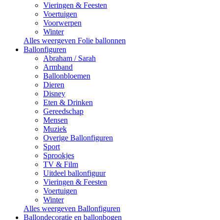
Vieringen & Feesten
Voertuigen
Voorwerpen
Winter
Alles weergeven Folie ballonnen
Ballonfiguren
Abraham / Sarah
Armband
Ballonbloemen
Dieren
Disney
Eten & Drinken
Gereedschap
Mensen
Muziek
Overige Ballonfiguren
Sport
Sprookjes
TV & Film
Uitdeel ballonfiguur
Vieringen & Feesten
Voertuigen
Winter
Alles weergeven Ballonfiguren
Ballondecoratie en ballonbogen