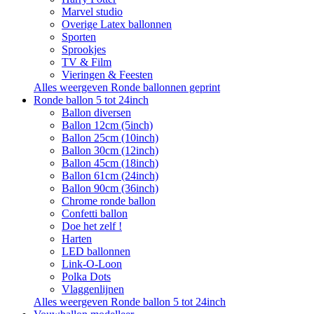
Marvel studio
Overige Latex ballonnen
Sporten
Sprookjes
TV & Film
Vieringen & Feesten
Alles weergeven Ronde ballonnen geprint
Ronde ballon 5 tot 24inch
Ballon diversen
Ballon 12cm (5inch)
Ballon 25cm (10inch)
Ballon 30cm (12inch)
Ballon 45cm (18inch)
Ballon 61cm (24inch)
Ballon 90cm (36inch)
Chrome ronde ballon
Confetti ballon
Doe het zelf !
Harten
LED ballonnen
Link-O-Loon
Polka Dots
Vlaggenlijnen
Alles weergeven Ronde ballon 5 tot 24inch