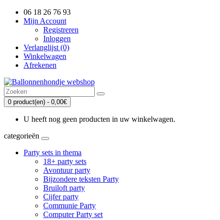
06 18 26 76 93
Mijn Account
Registreren
Inloggen
Verlanglijst (0)
Winkelwagen
Afrekenen
0 product(en) - 0,00€
U heeft nog geen producten in uw winkelwagen.
categorieën
Party sets in thema
18+ party sets
Avontuur party
Bijzondere teksten Party
Bruiloft party
Cijfer party
Communie Party
Computer Party set