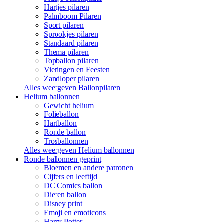
Hartjes pilaren
Palmboom Pilaren
Sport pilaren
Sprookjes pilaren
Standaard pilaren
Thema pilaren
Topballon pilaren
Vieringen en Feesten
Zandloper pilaren
Alles weergeven Ballonpilaren
Helium ballonnen
Gewicht helium
Folieballon
Hartballon
Ronde ballon
Trosballonnen
Alles weergeven Helium ballonnen
Ronde ballonnen geprint
Bloemen en andere patronen
Cijfers en leeftijd
DC Comics ballon
Dieren ballon
Disney print
Emoji en emoticons
Harry Potter