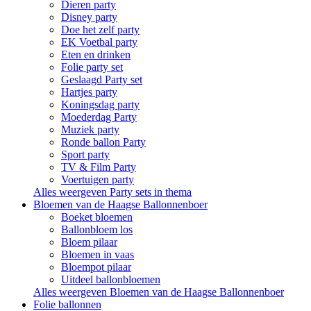
Dieren party
Disney party
Doe het zelf party
EK Voetbal party
Eten en drinken
Folie party set
Geslaagd Party set
Hartjes party
Koningsdag party
Moederdag Party
Muziek party
Ronde ballon Party
Sport party
TV & Film Party
Voertuigen party
Alles weergeven Party sets in thema
Bloemen van de Haagse Ballonnenboer
Boeket bloemen
Ballonbloem los
Bloem pilaar
Bloemen in vaas
Bloempot pilaar
Uitdeel ballonbloemen
Alles weergeven Bloemen van de Haagse Ballonnenboer
Folie ballonnen