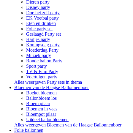
Dieren party
Disney party
Doe het zelf party
EK Voetbal party
Eten en drinken
Folie party set
Geslaagd Party set
Hartjes party
Koningsdag party
Moederdag Party
Muziek party
Ronde ballon Party
Sport party
TV & Film Party
Voertuigen party
Alles weergeven Party sets in thema
Bloemen van de Haagse Ballonnenboer
Boeket bloemen
Ballonbloem los
Bloem pilaar
Bloemen in vaas
Bloempot pilaar
Uitdeel ballonbloemen
Alles weergeven Bloemen van de Haagse Ballonnenboer
Folie ballonnen