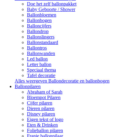
Doe het zelf ballonpakket
Baby Geboorte / Shower
Ballonbloemen
Ballonbogen
Balloncijfers
Ballondrop
Ballonslingers
Ballonstandaard
Ballontros
Ballonwanden
Led ballon
Letter ballon
Speciaal thema
Tafel decoratie
Alles weergeven Ballondecoratie en ballonbogen
Ballonpilaren
Abraham of Sarah
Bloempot Pilaren
Cijfer pilaren
Dieren pilaren
Disney pilaren
Eigen tekst of logo
Eten & Drinken
Folieballon pilaren
Franje ballonpilaar