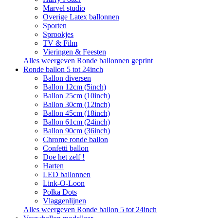
Marvel studio
Overige Latex ballonnen
Sporten
Sprookjes
TV & Film
Vieringen & Feesten
Alles weergeven Ronde ballonnen geprint
Ronde ballon 5 tot 24inch
Ballon diversen
Ballon 12cm (5inch)
Ballon 25cm (10inch)
Ballon 30cm (12inch)
Ballon 45cm (18inch)
Ballon 61cm (24inch)
Ballon 90cm (36inch)
Chrome ronde ballon
Confetti ballon
Doe het zelf !
Harten
LED ballonnen
Link-O-Loon
Polka Dots
Vlaggenlijnen
Alles weergeven Ronde ballon 5 tot 24inch