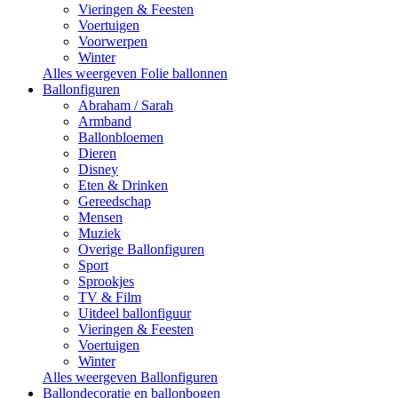
Vieringen & Feesten
Voertuigen
Voorwerpen
Winter
Alles weergeven Folie ballonnen
Ballonfiguren
Abraham / Sarah
Armband
Ballonbloemen
Dieren
Disney
Eten & Drinken
Gereedschap
Mensen
Muziek
Overige Ballonfiguren
Sport
Sprookjes
TV & Film
Uitdeel ballonfiguur
Vieringen & Feesten
Voertuigen
Winter
Alles weergeven Ballonfiguren
Ballondecoratie en ballonbogen