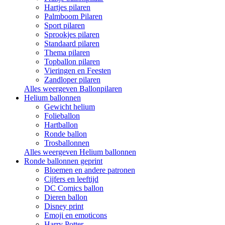
Hartjes pilaren
Palmboom Pilaren
Sport pilaren
Sprookjes pilaren
Standaard pilaren
Thema pilaren
Topballon pilaren
Vieringen en Feesten
Zandloper pilaren
Alles weergeven Ballonpilaren
Helium ballonnen
Gewicht helium
Folieballon
Hartballon
Ronde ballon
Trosballonnen
Alles weergeven Helium ballonnen
Ronde ballonnen geprint
Bloemen en andere patronen
Cijfers en leeftijd
DC Comics ballon
Dieren ballon
Disney print
Emoji en emoticons
Harry Potter