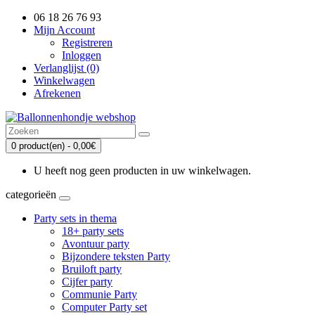
06 18 26 76 93
Mijn Account
Registreren
Inloggen
Verlanglijst (0)
Winkelwagen
Afrekenen
0 product(en) - 0,00€
U heeft nog geen producten in uw winkelwagen.
categorieën
Party sets in thema
18+ party sets
Avontuur party
Bijzondere teksten Party
Bruiloft party
Cijfer party
Communie Party
Computer Party set