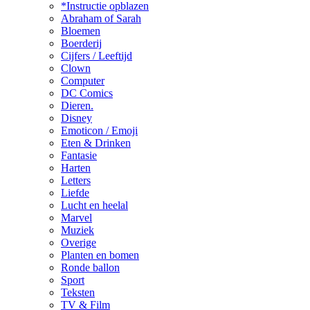
*Instructie opblazen
Abraham of Sarah
Bloemen
Boerderij
Cijfers / Leeftijd
Clown
Computer
DC Comics
Dieren.
Disney
Emoticon / Emoji
Eten & Drinken
Fantasie
Harten
Letters
Liefde
Lucht en heelal
Marvel
Muziek
Overige
Planten en bomen
Ronde ballon
Sport
Teksten
TV & Film