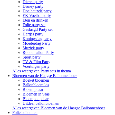
Dieren party
Disney party
Doe het zelf party
EK Voetbal party
Eten en drinken
Folie party set
Geslaagd Party set
Hartjes party
Koningsdag party
Moederdag Party
Muziek party
Ronde ballon Party
Sport party
TV & Film Party
Voertuigen party
Alles weergeven Party sets in thema
Bloemen van de Haagse Ballonnenboer
Boeket bloemen
Ballonbloem los
Bloem pilaar
Bloemen in vaas
Bloempot pilaar
Uitdeel ballonbloemen
Alles weergeven Bloemen van de Haagse Ballonnenboer
Folie ballonnen