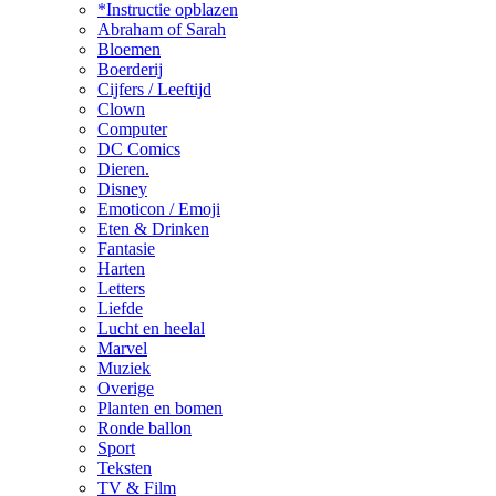
*Instructie opblazen
Abraham of Sarah
Bloemen
Boerderij
Cijfers / Leeftijd
Clown
Computer
DC Comics
Dieren.
Disney
Emoticon / Emoji
Eten & Drinken
Fantasie
Harten
Letters
Liefde
Lucht en heelal
Marvel
Muziek
Overige
Planten en bomen
Ronde ballon
Sport
Teksten
TV & Film