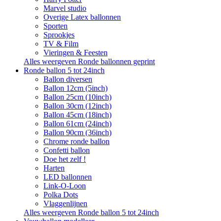
Marvel studio
Overige Latex ballonnen
Sporten
Sprookjes
TV & Film
Vieringen & Feesten
Alles weergeven Ronde ballonnen geprint
Ronde ballon 5 tot 24inch
Ballon diversen
Ballon 12cm (5inch)
Ballon 25cm (10inch)
Ballon 30cm (12inch)
Ballon 45cm (18inch)
Ballon 61cm (24inch)
Ballon 90cm (36inch)
Chrome ronde ballon
Confetti ballon
Doe het zelf !
Harten
LED ballonnen
Link-O-Loon
Polka Dots
Vlaggenlijnen
Alles weergeven Ronde ballon 5 tot 24inch