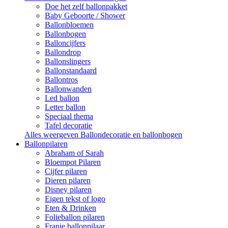
Doe het zelf ballonpakket
Baby Geboorte / Shower
Ballonbloemen
Ballonbogen
Balloncijfers
Ballondrop
Ballonslingers
Ballonstandaard
Ballontros
Ballonwanden
Led ballon
Letter ballon
Speciaal thema
Tafel decoratie
Alles weergeven Ballondecoratie en ballonbogen
Ballonpilaren
Abraham of Sarah
Bloempot Pilaren
Cijfer pilaren
Dieren pilaren
Disney pilaren
Eigen tekst of logo
Eten & Drinken
Folieballon pilaren
Franje ballonpilaar