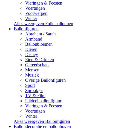
Vieringen & Feesten
Voertuigen
Voorwerpen
Winter
Alles weergeven Folie ballonnen
Ballonfiguren
Abraham / Sarah
Armband
Ballonbloemen
Dieren
Disney
Eten & Drinken
Gereedschap
Mensen
Muziek
Overige Ballonfiguren
Sport
Sprookjes
TV & Film
Uitdeel ballonfiguur
Vieringen & Feesten
Voertuigen
Winter
Alles weergeven Ballonfiguren
Ballondecoratie en ballonbogen