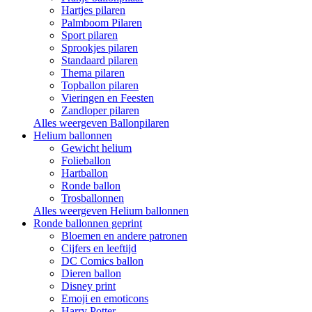
Hartjes pilaren
Palmboom Pilaren
Sport pilaren
Sprookjes pilaren
Standaard pilaren
Thema pilaren
Topballon pilaren
Vieringen en Feesten
Zandloper pilaren
Alles weergeven Ballonpilaren
Helium ballonnen
Gewicht helium
Folieballon
Hartballon
Ronde ballon
Trosballonnen
Alles weergeven Helium ballonnen
Ronde ballonnen geprint
Bloemen en andere patronen
Cijfers en leeftijd
DC Comics ballon
Dieren ballon
Disney print
Emoji en emoticons
Harry Potter