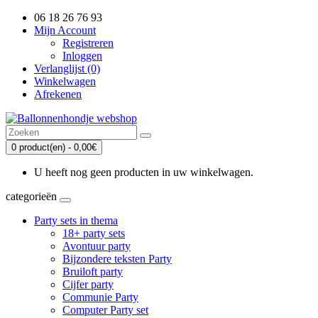
06 18 26 76 93
Mijn Account
Registreren
Inloggen
Verlanglijst (0)
Winkelwagen
Afrekenen
0 product(en) - 0,00€
U heeft nog geen producten in uw winkelwagen.
categorieën
Party sets in thema
18+ party sets
Avontuur party
Bijzondere teksten Party
Bruiloft party
Cijfer party
Communie Party
Computer Party set