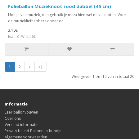
Folieballon Muzieknoot rood dubbel (45 cm)
Hou je van muziek, dan gebruik je misschien wel muzieknoten. Voor
de muziekliefhebbers onder on..
3,10€
Excl. BTW: 2,56€
1
2
>
>|
Weergeven 1 t/m 15 van in totaal 20
Informatie
Leer ballonvouwen
Over ons
Verzend informatie
Privacy beleid Ballonnen-hondje
Algemene voorwaarden