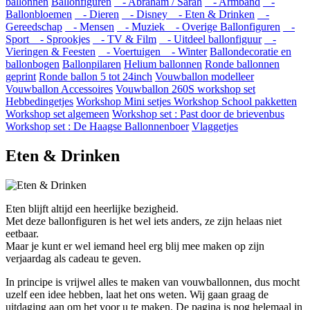
ballonnen
Ballonfiguren
- Abraham / Sarah
- Armband
-
Ballonbloemen
- Dieren
- Disney
- Eten & Drinken
-
Gereedschap
- Mensen
- Muziek
- Overige Ballonfiguren
-
Sport
- Sprookjes
- TV & Film
- Uitdeel ballonfiguur
-
Vieringen & Feesten
- Voertuigen
- Winter
Ballondecoratie en
ballonbogen
Ballonpilaren
Helium ballonnen
Ronde ballonnen
geprint
Ronde ballon 5 tot 24inch
Vouwballon modelleer
Vouwballon Accessoires
Vouwballon 260S workshop set
Hebbedingetjes
Workshop Mini setjes
Workshop School pakketten
Workshop set algemeen
Workshop set : Past door de brievenbus
Workshop set : De Haagse Ballonnenboer
Vlaggetjes
Eten & Drinken
Eten blijft altijd een heerlijke bezigheid.
Met deze ballonfiguren is het wel iets anders, ze zijn helaas niet
eetbaar.
Maar je kunt er wel iemand heel erg blij mee maken op zijn
verjaardag als cadeau te geven.
In principe is vrijwel alles te maken van vouwballonnen, dus mocht
uzelf een idee hebben, laat het ons weten. Wij gaan graag de
uitdaging aan om het voor u te maken. De pagina is nog helemaal in