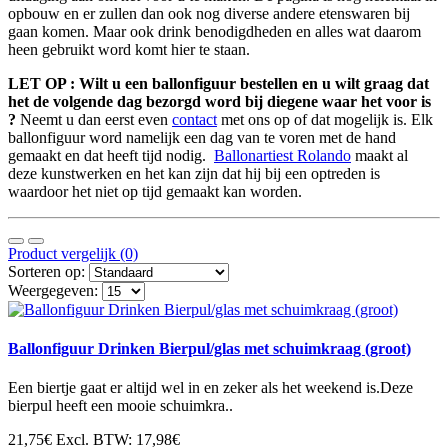
opbouw en er zullen dan ook nog diverse andere etenswaren bij
gaan komen. Maar ook drink benodigdheden en alles wat daarom
heen gebruikt word komt hier te staan.
LET OP : Wilt u een ballonfiguur bestellen en u wilt graag dat
het de volgende dag bezorgd word bij diegene waar het voor is
?
Neemt u dan eerst even
contact
met ons op of dat mogelijk is. Elk
ballonfiguur word namelijk een dag van te voren met de hand
gemaakt en dat heeft tijd nodig.
Ballonartiest Rolando
maakt al
deze kunstwerken en het kan zijn dat hij bij een optreden is
waardoor het niet op tijd gemaakt kan worden.
Product vergelijk (0)
Sorteren op:
Weergegeven:
Ballonfiguur Drinken Bierpul/glas met schuimkraag (groot)
Een biertje gaat er altijd wel in en zeker als het weekend is.Deze
bierpul heeft een mooie schuimkra..
21,75€
Excl. BTW: 17,98€