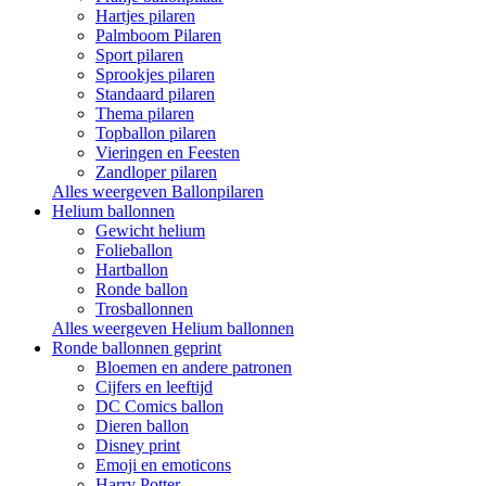
Hartjes pilaren
Palmboom Pilaren
Sport pilaren
Sprookjes pilaren
Standaard pilaren
Thema pilaren
Topballon pilaren
Vieringen en Feesten
Zandloper pilaren
Alles weergeven Ballonpilaren
Helium ballonnen
Gewicht helium
Folieballon
Hartballon
Ronde ballon
Trosballonnen
Alles weergeven Helium ballonnen
Ronde ballonnen geprint
Bloemen en andere patronen
Cijfers en leeftijd
DC Comics ballon
Dieren ballon
Disney print
Emoji en emoticons
Harry Potter