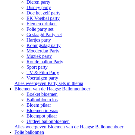
Dieren party
Disney party
Doe het zelf party
EK Voetbal party
Eten en drinken
Folie party set
Geslaagd Party set
Hartjes party
Koningsdag party
Moederdag Party
Muziek party
Ronde ballon Party
Sport party
TV & Film Party
Voertuigen party
Alles weergeven Party sets in thema
Bloemen van de Haagse Ballonnenboer
Boeket bloemen
Ballonbloem los
Bloem pilaar
Bloemen in vaas
Bloempot pilaar
Uitdeel ballonbloemen
Alles weergeven Bloemen van de Haagse Ballonnenboer
Folie ballonnen