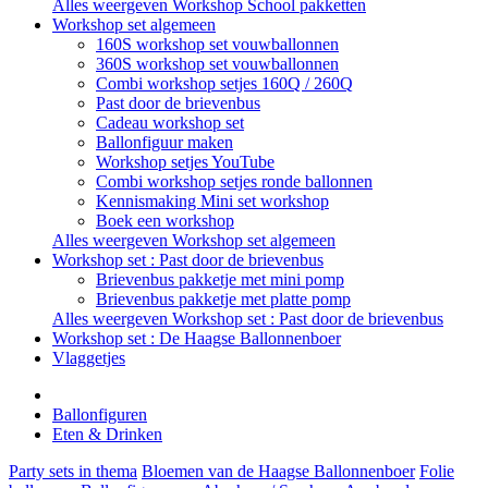
Alles weergeven Workshop School pakketten
Workshop set algemeen
160S workshop set vouwballonnen
360S workshop set vouwballonnen
Combi workshop setjes 160Q / 260Q
Past door de brievenbus
Cadeau workshop set
Ballonfiguur maken
Workshop setjes YouTube
Combi workshop setjes ronde ballonnen
Kennismaking Mini set workshop
Boek een workshop
Alles weergeven Workshop set algemeen
Workshop set : Past door de brievenbus
Brievenbus pakketje met mini pomp
Brievenbus pakketje met platte pomp
Alles weergeven Workshop set : Past door de brievenbus
Workshop set : De Haagse Ballonnenboer
Vlaggetjes
Ballonfiguren
Eten & Drinken
Party sets in thema
Bloemen van de Haagse Ballonnenboer
Folie