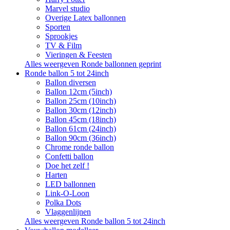
Marvel studio
Overige Latex ballonnen
Sporten
Sprookjes
TV & Film
Vieringen & Feesten
Alles weergeven Ronde ballonnen geprint
Ronde ballon 5 tot 24inch
Ballon diversen
Ballon 12cm (5inch)
Ballon 25cm (10inch)
Ballon 30cm (12inch)
Ballon 45cm (18inch)
Ballon 61cm (24inch)
Ballon 90cm (36inch)
Chrome ronde ballon
Confetti ballon
Doe het zelf !
Harten
LED ballonnen
Link-O-Loon
Polka Dots
Vlaggenlijnen
Alles weergeven Ronde ballon 5 tot 24inch