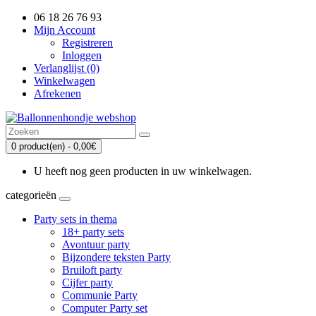
06 18 26 76 93
Mijn Account
Registreren
Inloggen
Verlanglijst (0)
Winkelwagen
Afrekenen
0 product(en) - 0,00€
U heeft nog geen producten in uw winkelwagen.
categorieën
Party sets in thema
18+ party sets
Avontuur party
Bijzondere teksten Party
Bruiloft party
Cijfer party
Communie Party
Computer Party set