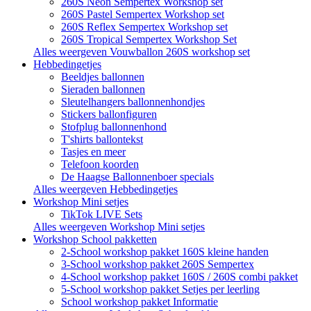
260S Neon Sempertex Workshop set
260S Pastel Sempertex Workshop set
260S Reflex Sempertex Workshop set
260S Tropical Sempertex Workshop Set
Alles weergeven Vouwballon 260S workshop set
Hebbedingetjes
Beeldjes ballonnen
Sieraden ballonnen
Sleutelhangers ballonnenhondjes
Stickers ballonfiguren
Stofplug ballonnenhond
T'shirts ballontekst
Tasjes en meer
Telefoon koorden
De Haagse Ballonnenboer specials
Alles weergeven Hebbedingetjes
Workshop Mini setjes
TikTok LIVE Sets
Alles weergeven Workshop Mini setjes
Workshop School pakketten
2-School workshop pakket 160S kleine handen
3-School workshop pakket 260S Sempertex
4-School workshop pakket 160S / 260S combi pakket
5-School workshop pakket Setjes per leerling
School workshop pakket Informatie