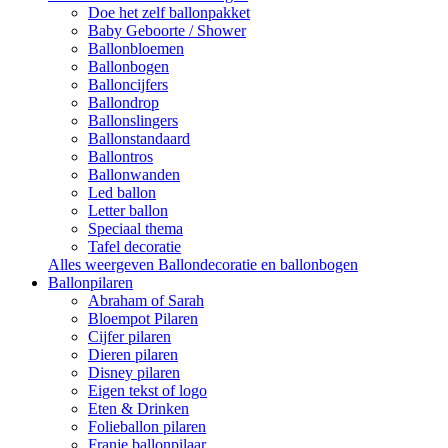
Doe het zelf ballonpakket
Baby Geboorte / Shower
Ballonbloemen
Ballonbogen
Balloncijfers
Ballondrop
Ballonslingers
Ballonstandaard
Ballontros
Ballonwanden
Led ballon
Letter ballon
Speciaal thema
Tafel decoratie
Alles weergeven Ballondecoratie en ballonbogen
Ballonpilaren
Abraham of Sarah
Bloempot Pilaren
Cijfer pilaren
Dieren pilaren
Disney pilaren
Eigen tekst of logo
Eten & Drinken
Folieballon pilaren
Franje ballonpilaar