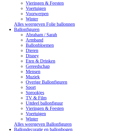
Vieringen & Feesten
Voertuigen
Voorwerpen
Winter
Alles weergeven Folie ballonnen
Ballonfiguren
Abraham / Sarah
Armband
Ballonbloemen
Dieren
Disney
Eten & Drinken
Gereedschap
Mensen
Muziek
Overige Ballonfiguren
Sport
Sprookjes
TV & Film
Uitdeel ballonfiguur
Vieringen & Feesten
Voertuigen
Winter
Alles weergeven Ballonfiguren
Ballondecoratie en ballonbogen