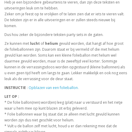
Heb je een bijzondere gebeurtenis te vieren, dan zijn deze teksten en
uitvoeringen leuk om te hebben.
Zeker om je feest op te vrolijken of te laten zien dat er iets te vieren valt.
De teksten zijn er in alle uitvoeringen en er zullen steeds nieuwe bij
komen.
Dus hou zeker de bijzondere teksten party sets in de gaten.
Ze kunnen met
lucht
of
helium
gevuld worden, dat hangt af hoe groot
de folieballonnen zijn. Daarom staat er bij vermeld of die met helium
gevuld kan worden. Soms kan een kleine folieballon met helium wel
daarmee gevuld worden, maar is de zweeftijd veel korter. Sommige
kunnen in de verrassingsdoos worden opgestuurd (kleine ballonnen) als
u even geen tijd heeft om langs te gaan. Lekker makkelijk en ook nog eens
leuk als de verrassing voor de deur staat.
INSTRUCTIE
:
Opblazen van een folieballon.
LET OP :
* De folie ballon(nen) word(en) leeg (plat) naar u verstuurd en het rietje
waar u hem mee op kunt blazen zit erbij geleverd.
* Folie ballonnen waar bij staat dat ze alleen met lucht gevuld kunnen
worden zijn dus niet geschikt voor helium.
* Vult u de ballon zelf met lucht, houd u er dan rekening mee dat de
rimpels zichtbaar blijven.