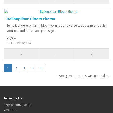
Ballonpilaar Bloem thema
Een bijzondere pilaar in bloemvorm voor diverse toepassingen zoals
voor iemand die zoveel jaar is ge..
25,00€
Excl. BTW: 20,66€
1
2
3
>
>|
Weergeven 1 t/m 15 van in totaal 34
Informatie
Leer ballonvouwen
Over ons