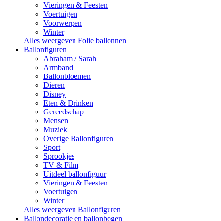
Vieringen & Feesten
Voertuigen
Voorwerpen
Winter
Alles weergeven Folie ballonnen
Ballonfiguren
Abraham / Sarah
Armband
Ballonbloemen
Dieren
Disney
Eten & Drinken
Gereedschap
Mensen
Muziek
Overige Ballonfiguren
Sport
Sprookjes
TV & Film
Uitdeel ballonfiguur
Vieringen & Feesten
Voertuigen
Winter
Alles weergeven Ballonfiguren
Ballondecoratie en ballonbogen