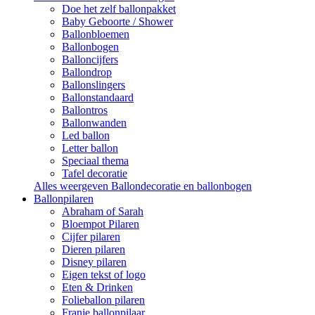
Doe het zelf ballonpakket
Baby Geboorte / Shower
Ballonbloemen
Ballonbogen
Balloncijfers
Ballondrop
Ballonslingers
Ballonstandaard
Ballontros
Ballonwanden
Led ballon
Letter ballon
Speciaal thema
Tafel decoratie
Alles weergeven Ballondecoratie en ballonbogen
Ballonpilaren
Abraham of Sarah
Bloempot Pilaren
Cijfer pilaren
Dieren pilaren
Disney pilaren
Eigen tekst of logo
Eten & Drinken
Folieballon pilaren
Franje ballonpilaar