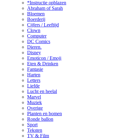
*Instructie opblazen
Abraham of Sarah
Bloemen
Boerderij
Cijfers / Leeftijd
Clown
Computer
DC Comics
Dieren.
Disney
Emoticon / Emoji
Eten & Drinken
Fantasie
Harten
Letters
Liefde
Lucht en heelal
Marvel
Muziek
Overige
Planten en bomen
Ronde ballon
Sport
Teksten
TV & Film