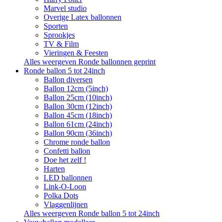
Marvel studio
Overige Latex ballonnen
Sporten
Sprookjes
TV & Film
Vieringen & Feesten
Alles weergeven Ronde ballonnen geprint
Ronde ballon 5 tot 24inch
Ballon diversen
Ballon 12cm (5inch)
Ballon 25cm (10inch)
Ballon 30cm (12inch)
Ballon 45cm (18inch)
Ballon 61cm (24inch)
Ballon 90cm (36inch)
Chrome ronde ballon
Confetti ballon
Doe het zelf !
Harten
LED ballonnen
Link-O-Loon
Polka Dots
Vlaggenlijnen
Alles weergeven Ronde ballon 5 tot 24inch