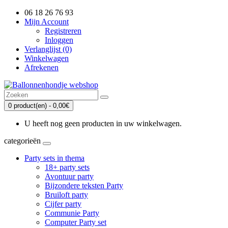
06 18 26 76 93
Mijn Account
Registreren
Inloggen
Verlanglijst (0)
Winkelwagen
Afrekenen
0 product(en) - 0,00€
U heeft nog geen producten in uw winkelwagen.
categorieën
Party sets in thema
18+ party sets
Avontuur party
Bijzondere teksten Party
Bruiloft party
Cijfer party
Communie Party
Computer Party set