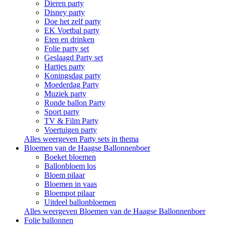
Dieren party
Disney party
Doe het zelf party
EK Voetbal party
Eten en drinken
Folie party set
Geslaagd Party set
Hartjes party
Koningsdag party
Moederdag Party
Muziek party
Ronde ballon Party
Sport party
TV & Film Party
Voertuigen party
Alles weergeven Party sets in thema
Bloemen van de Haagse Ballonnenboer
Boeket bloemen
Ballonbloem los
Bloem pilaar
Bloemen in vaas
Bloempot pilaar
Uitdeel ballonbloemen
Alles weergeven Bloemen van de Haagse Ballonnenboer
Folie ballonnen