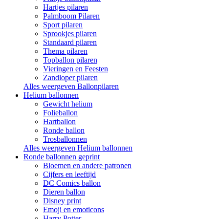
Hartjes pilaren
Palmboom Pilaren
Sport pilaren
Sprookjes pilaren
Standaard pilaren
Thema pilaren
Topballon pilaren
Vieringen en Feesten
Zandloper pilaren
Alles weergeven Ballonpilaren
Helium ballonnen
Gewicht helium
Folieballon
Hartballon
Ronde ballon
Trosballonnen
Alles weergeven Helium ballonnen
Ronde ballonnen geprint
Bloemen en andere patronen
Cijfers en leeftijd
DC Comics ballon
Dieren ballon
Disney print
Emoji en emoticons
Harry Potter