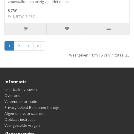
vouwballonnen bezig zijn. Het maakt ..
8,75€
Excl. BTW: 7,23€
1
2
>
>|
Weergeven 1 t/m 15 van in totaal 25
Informatie
Leer ballonvouwen
Over ons
Verzend informatie
Privacy beleid Ballonnen-hondje
Algemene voorwaarden
Opblaas instructie
Veel gestelde vragen
Klantenservice