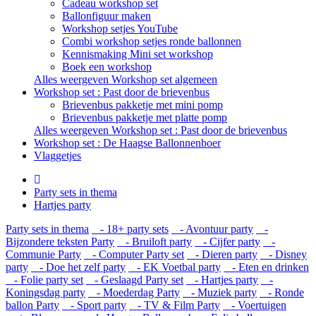
Cadeau workshop set
Ballonfiguur maken
Workshop setjes YouTube
Combi workshop setjes ronde ballonnen
Kennismaking Mini set workshop
Boek een workshop
Alles weergeven Workshop set algemeen
Workshop set : Past door de brievenbus
Brievenbus pakketje met mini pomp
Brievenbus pakketje met platte pomp
Alles weergeven Workshop set : Past door de brievenbus
Workshop set : De Haagse Ballonnenboer
Vlaggetjes
Party sets in thema
Hartjes party
Party sets in thema
- 18+ party sets
- Avontuur party
-
Bijzondere teksten Party
- Bruiloft party
- Cijfer party
-
Communie Party
- Computer Party set
- Dieren party
- Disney
party
- Doe het zelf party
- EK Voetbal party
- Eten en drinken
- Folie party set
- Geslaagd Party set
- Hartjes party
-
Koningsdag party
- Moederdag Party
- Muziek party
- Ronde
ballon Party
- Sport party
- TV & Film Party
- Voertuigen