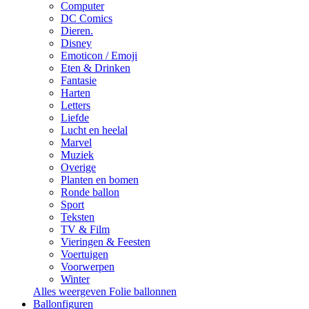
Computer
DC Comics
Dieren.
Disney
Emoticon / Emoji
Eten & Drinken
Fantasie
Harten
Letters
Liefde
Lucht en heelal
Marvel
Muziek
Overige
Planten en bomen
Ronde ballon
Sport
Teksten
TV & Film
Vieringen & Feesten
Voertuigen
Voorwerpen
Winter
Alles weergeven Folie ballonnen
Ballonfiguren