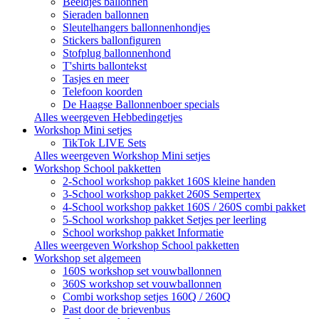
Beeldjes ballonnen
Sieraden ballonnen
Sleutelhangers ballonnenhondjes
Stickers ballonfiguren
Stofplug ballonnenhond
T'shirts ballontekst
Tasjes en meer
Telefoon koorden
De Haagse Ballonnenboer specials
Alles weergeven Hebbedingetjes
Workshop Mini setjes
TikTok LIVE Sets
Alles weergeven Workshop Mini setjes
Workshop School pakketten
2-School workshop pakket 160S kleine handen
3-School workshop pakket 260S Sempertex
4-School workshop pakket 160S / 260S combi pakket
5-School workshop pakket Setjes per leerling
School workshop pakket Informatie
Alles weergeven Workshop School pakketten
Workshop set algemeen
160S workshop set vouwballonnen
360S workshop set vouwballonnen
Combi workshop setjes 160Q / 260Q
Past door de brievenbus