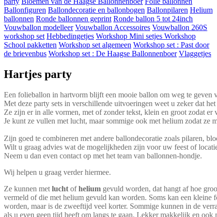
party
Bloemen van de Haagse Ballonnenboer
Folie ballonnen
Ballonfiguren
Ballondecoratie en ballonbogen
Ballonpilaren
Helium
ballonnen
Ronde ballonnen geprint
Ronde ballon 5 tot 24inch
Vouwballon modelleer
Vouwballon Accessoires
Vouwballon 260S
workshop set
Hebbedingetjes
Workshop Mini setjes
Workshop
School pakketten
Workshop set algemeen
Workshop set : Past door
de brievenbus
Workshop set : De Haagse Ballonnenboer
Vlaggetjes
Hartjes party
Een folieballon in hartvorm blijft een mooie ballon om weg te geven v
Met deze party sets in verschillende uitvoeringen weet u zeker dat het
Ze zijn er in alle vormen, met of zonder tekst, klein en groot zodat er 
Je kunt ze vullen met lucht, maar sommige ook met helium zodat ze 
Zijn goed te combineren met andere ballondecoratie zoals pilaren, bl
Wilt u graag advies wat de mogelijkheden zijn voor uw feest of locati
Neem u dan even contact op met het team van ballonnen-hondje.
Wij helpen u graag verder hiermee.
Ze kunnen met
lucht
of
helium
gevuld worden, dat hangt af hoe groot
vermeld of die met helium gevuld kan worden. Soms kan een kleine f
worden, maar is de zweeftijd veel korter. Sommige kunnen in de verr
als u even geen tijd heeft om langs te gaan. Lekker makkelijk en ook 