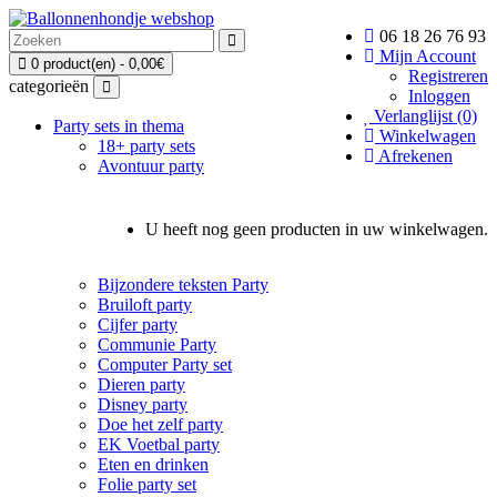
06 18 26 76 93
Mijn Account
0 product(en) - 0,00€
Registreren
categorieën
Inloggen
Verlanglijst (0)
Party sets in thema
Winkelwagen
18+ party sets
Afrekenen
Avontuur party
U heeft nog geen producten in uw winkelwagen.
Bijzondere teksten Party
Bruiloft party
Cijfer party
Communie Party
Computer Party set
Dieren party
Disney party
Doe het zelf party
EK Voetbal party
Eten en drinken
Folie party set