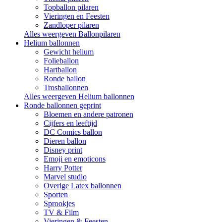
Topballon pilaren
Vieringen en Feesten
Zandloper pilaren
Alles weergeven Ballonpilaren
Helium ballonnen
Gewicht helium
Folieballon
Hartballon
Ronde ballon
Trosballonnen
Alles weergeven Helium ballonnen
Ronde ballonnen geprint
Bloemen en andere patronen
Cijfers en leeftijd
DC Comics ballon
Dieren ballon
Disney print
Emoji en emoticons
Harry Potter
Marvel studio
Overige Latex ballonnen
Sporten
Sprookjes
TV & Film
Vieringen & Feesten