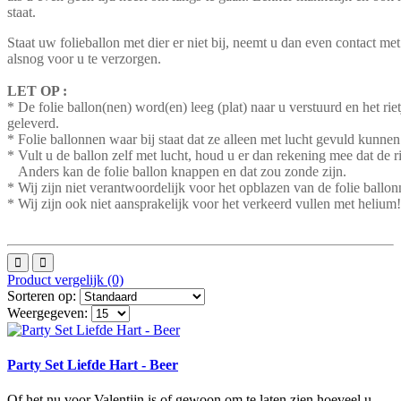
staat.
Staat uw folieballon met dier er niet bij, neemt u dan even contact m
alsnog voor u te verzorgen.
LET OP :
* De folie ballon(nen) word(en) leeg (plat) naar u verstuurd en het ri
geleverd.
* Folie ballonnen waar bij staat dat ze alleen met lucht gevuld kunne
* Vult u de ballon zelf met lucht, houd u er dan rekening mee dat de r
Anders kan de folie ballon knappen en dat zou zonde zijn.
* Wij zijn niet verantwoordelijk voor het opblazen van de folie ball
* Wij zijn ook niet aansprakelijk voor het verkeerd vullen met helium!
Product vergelijk (0)
Sorteren op:
Weergegeven:
Party Set Liefde Hart - Beer
Of het nu voor Valentijn is of gewoon om te laten zien hoeveel u