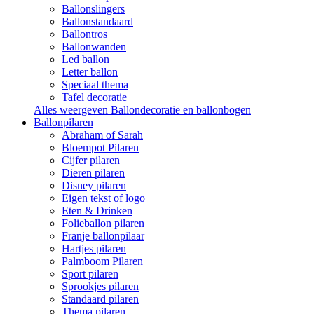
Ballonslingers
Ballonstandaard
Ballontros
Ballonwanden
Led ballon
Letter ballon
Speciaal thema
Tafel decoratie
Alles weergeven Ballondecoratie en ballonbogen
Ballonpilaren
Abraham of Sarah
Bloempot Pilaren
Cijfer pilaren
Dieren pilaren
Disney pilaren
Eigen tekst of logo
Eten & Drinken
Folieballon pilaren
Franje ballonpilaar
Hartjes pilaren
Palmboom Pilaren
Sport pilaren
Sprookjes pilaren
Standaard pilaren
Thema pilaren