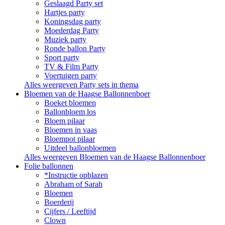
Geslaagd Party set
Hartjes party
Koningsdag party
Moederdag Party
Muziek party
Ronde ballon Party
Sport party
TV & Film Party
Voertuigen party
Alles weergeven Party sets in thema
Bloemen van de Haagse Ballonnenboer
Boeket bloemen
Ballonbloem los
Bloem pilaar
Bloemen in vaas
Bloempot pilaar
Uitdeel ballonbloemen
Alles weergeven Bloemen van de Haagse Ballonnenboer
Folie ballonnen
*Instructie opblazen
Abraham of Sarah
Bloemen
Boerderij
Cijfers / Leeftijd
Clown