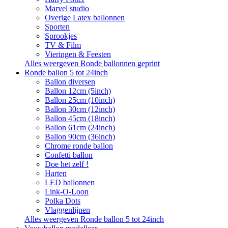
Marvel studio
Overige Latex ballonnen
Sporten
Sprookjes
TV & Film
Vieringen & Feesten
Alles weergeven Ronde ballonnen geprint
Ronde ballon 5 tot 24inch
Ballon diversen
Ballon 12cm (5inch)
Ballon 25cm (10inch)
Ballon 30cm (12inch)
Ballon 45cm (18inch)
Ballon 61cm (24inch)
Ballon 90cm (36inch)
Chrome ronde ballon
Confetti ballon
Doe het zelf !
Harten
LED ballonnen
Link-O-Loon
Polka Dots
Vlaggenlijnen
Alles weergeven Ronde ballon 5 tot 24inch