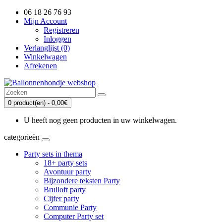
06 18 26 76 93
Mijn Account
Registreren
Inloggen
Verlanglijst (0)
Winkelwagen
Afrekenen
0 product(en) - 0,00€
U heeft nog geen producten in uw winkelwagen.
categorieën
Party sets in thema
18+ party sets
Avontuur party
Bijzondere teksten Party
Bruiloft party
Cijfer party
Communie Party
Computer Party set