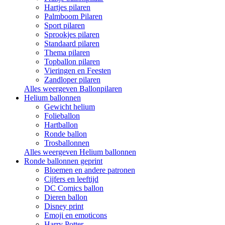
Hartjes pilaren
Palmboom Pilaren
Sport pilaren
Sprookjes pilaren
Standaard pilaren
Thema pilaren
Topballon pilaren
Vieringen en Feesten
Zandloper pilaren
Alles weergeven Ballonpilaren
Helium ballonnen
Gewicht helium
Folieballon
Hartballon
Ronde ballon
Trosballonnen
Alles weergeven Helium ballonnen
Ronde ballonnen geprint
Bloemen en andere patronen
Cijfers en leeftijd
DC Comics ballon
Dieren ballon
Disney print
Emoji en emoticons
Harry Potter