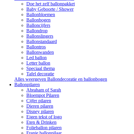
Doe het zelf ballonpakket
Baby Geboorte / Shower
Ballonbloemen
Ballonbogen
Balloncijfers
Ballondrop
Ballonslingers
Ballonstandaard
Ballontros
Ballonwanden
Led ballon
Letter ballon
Speciaal thema
Tafel decoratie
Alles weergeven Ballondecoratie en ballonbogen
Ballonpilaren
Abraham of Sarah
Bloempot Pilaren
Cijfer pilaren
Dieren pilaren
Disney pilaren
Eigen tekst of logo
Eten & Drinken
Folieballon pilaren
Franje ballonpilaar