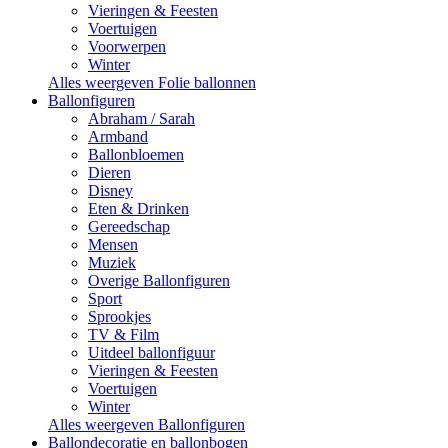
Vieringen & Feesten
Voertuigen
Voorwerpen
Winter
Alles weergeven Folie ballonnen
Ballonfiguren
Abraham / Sarah
Armband
Ballonbloemen
Dieren
Disney
Eten & Drinken
Gereedschap
Mensen
Muziek
Overige Ballonfiguren
Sport
Sprookjes
TV & Film
Uitdeel ballonfiguur
Vieringen & Feesten
Voertuigen
Winter
Alles weergeven Ballonfiguren
Ballondecoratie en ballonbogen