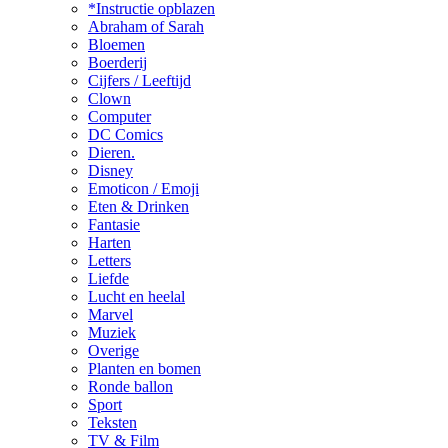
*Instructie opblazen
Abraham of Sarah
Bloemen
Boerderij
Cijfers / Leeftijd
Clown
Computer
DC Comics
Dieren.
Disney
Emoticon / Emoji
Eten & Drinken
Fantasie
Harten
Letters
Liefde
Lucht en heelal
Marvel
Muziek
Overige
Planten en bomen
Ronde ballon
Sport
Teksten
TV & Film