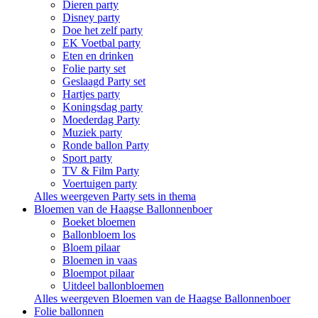
Dieren party
Disney party
Doe het zelf party
EK Voetbal party
Eten en drinken
Folie party set
Geslaagd Party set
Hartjes party
Koningsdag party
Moederdag Party
Muziek party
Ronde ballon Party
Sport party
TV & Film Party
Voertuigen party
Alles weergeven Party sets in thema
Bloemen van de Haagse Ballonnenboer
Boeket bloemen
Ballonbloem los
Bloem pilaar
Bloemen in vaas
Bloempot pilaar
Uitdeel ballonbloemen
Alles weergeven Bloemen van de Haagse Ballonnenboer
Folie ballonnen