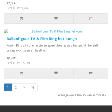
12,00€
Excl. BTW: 9,92€
Ballonfiguur TV & Film Bing het konijn
Konijn Bing zit vol energie en speelt heel graag buiten. Hij beleeft
graag avonturen en heeft o..
18,25€
Excl. BTW: 15,08€
1
2
>
>|
Weergeven 1 t/m 15 van in totaal 26