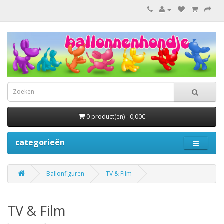
0 product(en) - 0,00€
categorieën
Ballonfiguren
TV & Film
TV & Film