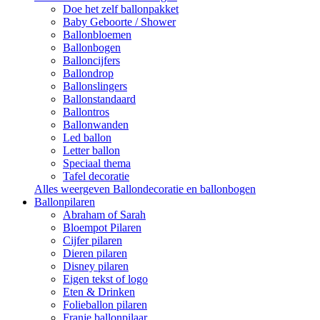
Doe het zelf ballonpakket
Baby Geboorte / Shower
Ballonbloemen
Ballonbogen
Balloncijfers
Ballondrop
Ballonslingers
Ballonstandaard
Ballontros
Ballonwanden
Led ballon
Letter ballon
Speciaal thema
Tafel decoratie
Alles weergeven Ballondecoratie en ballonbogen
Ballonpilaren
Abraham of Sarah
Bloempot Pilaren
Cijfer pilaren
Dieren pilaren
Disney pilaren
Eigen tekst of logo
Eten & Drinken
Folieballon pilaren
Franje ballonpilaar