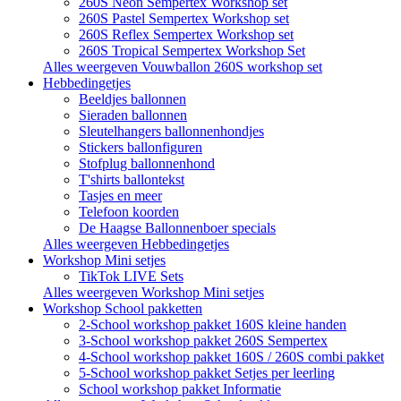
260S Neon Sempertex Workshop set
260S Pastel Sempertex Workshop set
260S Reflex Sempertex Workshop set
260S Tropical Sempertex Workshop Set
Alles weergeven Vouwballon 260S workshop set
Hebbedingetjes
Beeldjes ballonnen
Sieraden ballonnen
Sleutelhangers ballonnenhondjes
Stickers ballonfiguren
Stofplug ballonnenhond
T'shirts ballontekst
Tasjes en meer
Telefoon koorden
De Haagse Ballonnenboer specials
Alles weergeven Hebbedingetjes
Workshop Mini setjes
TikTok LIVE Sets
Alles weergeven Workshop Mini setjes
Workshop School pakketten
2-School workshop pakket 160S kleine handen
3-School workshop pakket 260S Sempertex
4-School workshop pakket 160S / 260S combi pakket
5-School workshop pakket Setjes per leerling
School workshop pakket Informatie