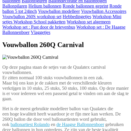
ballonnen
Ballonfiguren
Ballondecoratie en ballonbogen
Ballonpilaren
Helium ballonnen
Ronde ballonnen geprint
Ronde
ballon 5 tot 24inch
Vouwballon modelleer
Vouwballon Accessoires
Vouwballon 260S workshop set
Hebbedingetjes
Workshop Mini
setjes
Workshop School pakketten
Workshop set algemeen
Workshop set : Past door de brievenbus
Workshop set : De Haagse
Ballonnenboer
Vlaggetjes
Vouwballon 260Q Carnival
Op deze pagina staan de setjes van de Qualatex carnival
vouwballonnen.
Er zitten normaal 100 stuks vouwballonnen in een zak.
Maar bij ons kun je de zakken met de verschillende kleuren
verkrijgen in 10 stuks, 25 stuks, 50 stuks, 100 stuks. Op deze manier
is er voor iedereen wel een passend getal te vinden om aan de slag te
gaan.
Het is de meest gebruikte modelleer ballon van Qualatex die
een hoge kwaliteit heeft waardoor je er fijn mee kan werken. De
260Q ballon die door veel ballonartiesten word gebruikt,
ook
ballonartiest Rolando
en
de Haagse Ballonnenboer
gebruiken
deze ballonnen in hun optredens. Ze zijn van de beste kwaliteit