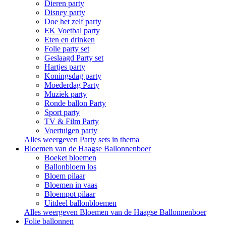
Dieren party
Disney party
Doe het zelf party
EK Voetbal party
Eten en drinken
Folie party set
Geslaagd Party set
Hartjes party
Koningsdag party
Moederdag Party
Muziek party
Ronde ballon Party
Sport party
TV & Film Party
Voertuigen party
Alles weergeven Party sets in thema
Bloemen van de Haagse Ballonnenboer
Boeket bloemen
Ballonbloem los
Bloem pilaar
Bloemen in vaas
Bloempot pilaar
Uitdeel ballonbloemen
Alles weergeven Bloemen van de Haagse Ballonnenboer
Folie ballonnen