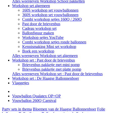
Alles weergeven Workshop School pakketten
Workshop set algemeen
160S workshop set vouwballonnen
360S workshop set vouwballonnen
Combi workshop setjes 160Q / 260Q
Past door de brievenbus
Cadeau workshop set
Ballonfiguur maken
Workshop setjes YouTube
Combi workshop setjes ronde ballonnen
Kennismaking Mini set workshop
Boek een workshop
Alles weergeven Workshop set algemeen
Workshop set : Past door de brievenbus
Brievenbus pakketje met mini pomp
Brievenbus pakketje met platte pomp
Alles weergeven Workshop set : Past door de brievenbus
Workshop set : De Haagse Ballonnenboer
Vlaggetjes
Vouwballon Qualatex OP=OP
Vouwballon 260Q Carnival
Party sets in thema
Bloemen van de Haagse Ballonnenboer
Folie