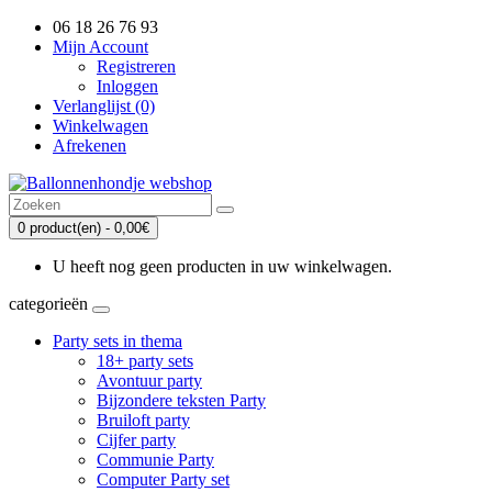
06 18 26 76 93
Mijn Account
Registreren
Inloggen
Verlanglijst (0)
Winkelwagen
Afrekenen
0 product(en) - 0,00€
U heeft nog geen producten in uw winkelwagen.
categorieën
Party sets in thema
18+ party sets
Avontuur party
Bijzondere teksten Party
Bruiloft party
Cijfer party
Communie Party
Computer Party set