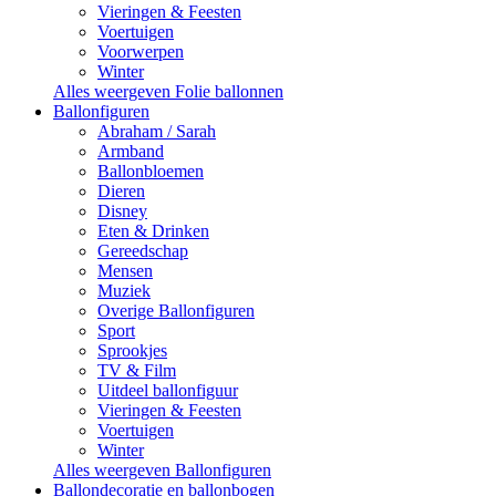
Vieringen & Feesten
Voertuigen
Voorwerpen
Winter
Alles weergeven Folie ballonnen
Ballonfiguren
Abraham / Sarah
Armband
Ballonbloemen
Dieren
Disney
Eten & Drinken
Gereedschap
Mensen
Muziek
Overige Ballonfiguren
Sport
Sprookjes
TV & Film
Uitdeel ballonfiguur
Vieringen & Feesten
Voertuigen
Winter
Alles weergeven Ballonfiguren
Ballondecoratie en ballonbogen