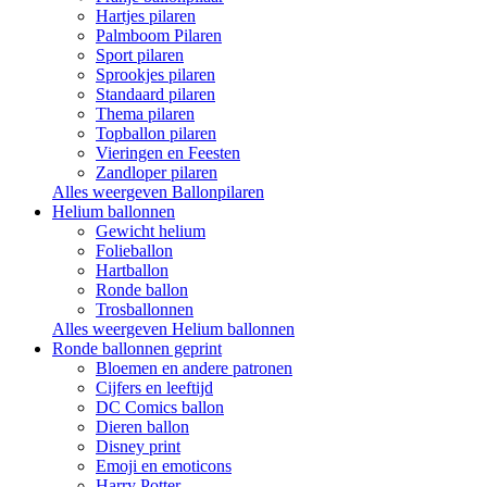
Hartjes pilaren
Palmboom Pilaren
Sport pilaren
Sprookjes pilaren
Standaard pilaren
Thema pilaren
Topballon pilaren
Vieringen en Feesten
Zandloper pilaren
Alles weergeven Ballonpilaren
Helium ballonnen
Gewicht helium
Folieballon
Hartballon
Ronde ballon
Trosballonnen
Alles weergeven Helium ballonnen
Ronde ballonnen geprint
Bloemen en andere patronen
Cijfers en leeftijd
DC Comics ballon
Dieren ballon
Disney print
Emoji en emoticons
Harry Potter