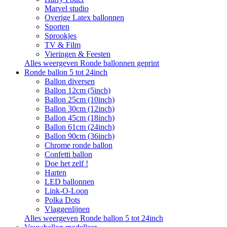
Marvel studio
Overige Latex ballonnen
Sporten
Sprookjes
TV & Film
Vieringen & Feesten
Alles weergeven Ronde ballonnen geprint
Ronde ballon 5 tot 24inch
Ballon diversen
Ballon 12cm (5inch)
Ballon 25cm (10inch)
Ballon 30cm (12inch)
Ballon 45cm (18inch)
Ballon 61cm (24inch)
Ballon 90cm (36inch)
Chrome ronde ballon
Confetti ballon
Doe het zelf !
Harten
LED ballonnen
Link-O-Loon
Polka Dots
Vlaggenlijnen
Alles weergeven Ronde ballon 5 tot 24inch