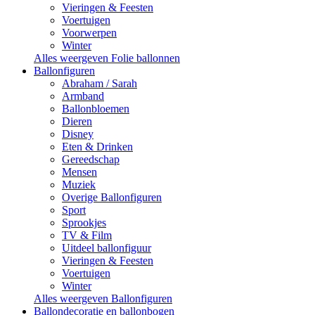
Vieringen & Feesten
Voertuigen
Voorwerpen
Winter
Alles weergeven Folie ballonnen
Ballonfiguren
Abraham / Sarah
Armband
Ballonbloemen
Dieren
Disney
Eten & Drinken
Gereedschap
Mensen
Muziek
Overige Ballonfiguren
Sport
Sprookjes
TV & Film
Uitdeel ballonfiguur
Vieringen & Feesten
Voertuigen
Winter
Alles weergeven Ballonfiguren
Ballondecoratie en ballonbogen