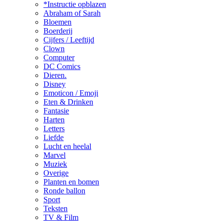
*Instructie opblazen
Abraham of Sarah
Bloemen
Boerderij
Cijfers / Leeftijd
Clown
Computer
DC Comics
Dieren.
Disney
Emoticon / Emoji
Eten & Drinken
Fantasie
Harten
Letters
Liefde
Lucht en heelal
Marvel
Muziek
Overige
Planten en bomen
Ronde ballon
Sport
Teksten
TV & Film