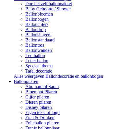
Doe het zelf ballonpakket
Baby Geboorte / Shower
Ballonbloemen
Ballonbogen
Balloncijfers
Ballondrop
Ballonslingers
Ballonstandaard
Ballontros
Ballonwanden
Led ballon
Letter ballon
Speciaal thema
Tafel decoratie
Alles weergeven Ballondecoratie en ballonbogen
Ballonpilaren
Abraham of Sarah
Bloempot Pilaren
Cijfer pilaren
Dieren pilaren
Disney pilaren
Eigen tekst of logo
Eten & Drinken
Folieballon pilaren
Franje ballonpilaar