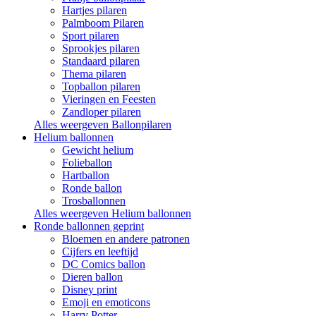
Hartjes pilaren
Palmboom Pilaren
Sport pilaren
Sprookjes pilaren
Standaard pilaren
Thema pilaren
Topballon pilaren
Vieringen en Feesten
Zandloper pilaren
Alles weergeven Ballonpilaren
Helium ballonnen
Gewicht helium
Folieballon
Hartballon
Ronde ballon
Trosballonnen
Alles weergeven Helium ballonnen
Ronde ballonnen geprint
Bloemen en andere patronen
Cijfers en leeftijd
DC Comics ballon
Dieren ballon
Disney print
Emoji en emoticons
Harry Potter