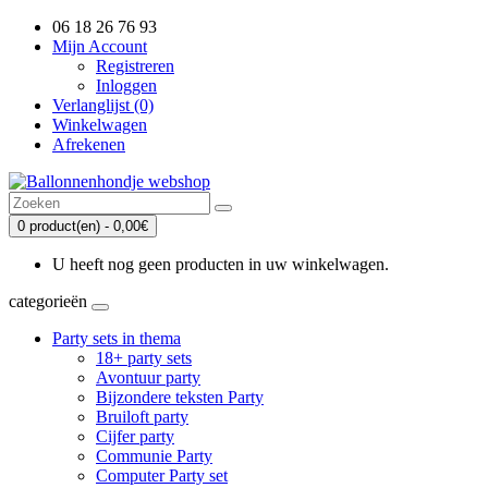
06 18 26 76 93
Mijn Account
Registreren
Inloggen
Verlanglijst (0)
Winkelwagen
Afrekenen
0 product(en) - 0,00€
U heeft nog geen producten in uw winkelwagen.
categorieën
Party sets in thema
18+ party sets
Avontuur party
Bijzondere teksten Party
Bruiloft party
Cijfer party
Communie Party
Computer Party set