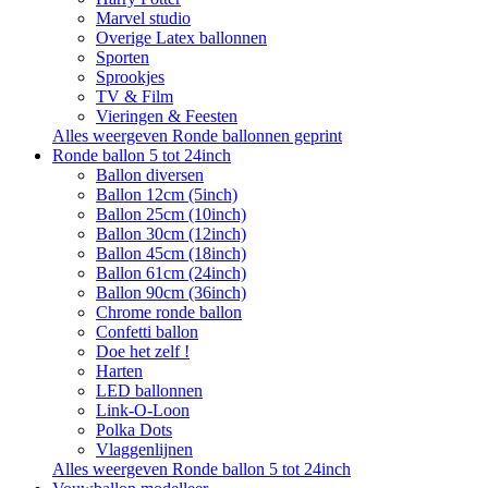
Marvel studio
Overige Latex ballonnen
Sporten
Sprookjes
TV & Film
Vieringen & Feesten
Alles weergeven Ronde ballonnen geprint
Ronde ballon 5 tot 24inch
Ballon diversen
Ballon 12cm (5inch)
Ballon 25cm (10inch)
Ballon 30cm (12inch)
Ballon 45cm (18inch)
Ballon 61cm (24inch)
Ballon 90cm (36inch)
Chrome ronde ballon
Confetti ballon
Doe het zelf !
Harten
LED ballonnen
Link-O-Loon
Polka Dots
Vlaggenlijnen
Alles weergeven Ronde ballon 5 tot 24inch