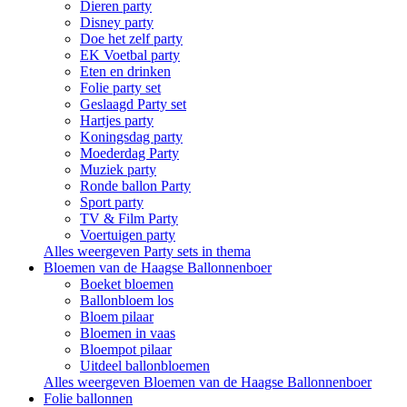
Dieren party
Disney party
Doe het zelf party
EK Voetbal party
Eten en drinken
Folie party set
Geslaagd Party set
Hartjes party
Koningsdag party
Moederdag Party
Muziek party
Ronde ballon Party
Sport party
TV & Film Party
Voertuigen party
Alles weergeven Party sets in thema
Bloemen van de Haagse Ballonnenboer
Boeket bloemen
Ballonbloem los
Bloem pilaar
Bloemen in vaas
Bloempot pilaar
Uitdeel ballonbloemen
Alles weergeven Bloemen van de Haagse Ballonnenboer
Folie ballonnen